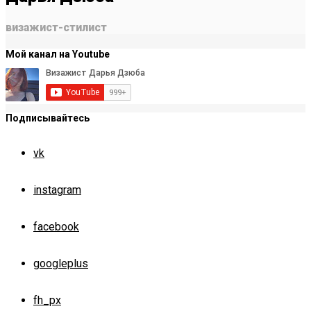
визажист-стилист
Мой канал на Youtube
Подписывайтесь
vk
instagram
facebook
googleplus
fh_px