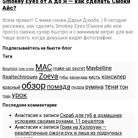
Smokey Eyes от А до Я — как сделать Смоки
Айс?
Всем привет! C вами снова Дарья Дзюба :) Я сегодня
расскажу, как сделать Smokey Eyes (Смоки айс или
просто смоки) супер быстро и с минимум затрат для вас.
Чаще всего, когда девушки видят фотографии…
Подписывайтесь на бьюти-блог
Теги
MAC
Maybelline
make-up secret
Bourjois
lime crime
Zoeva
консилер
Realtechniques
кисть
губы
карандаш
обзор
помада
тени
румяна
тон
красный
пудра
урок
тушь
Последние комментарии
Анастасия
к записи
Скраб для губ в домашних
условиях своими руками. 11 рецептов
Анастасия
к записи
Грим на Хэллоуин —
реалистичные ожоги рук и лица из подручных