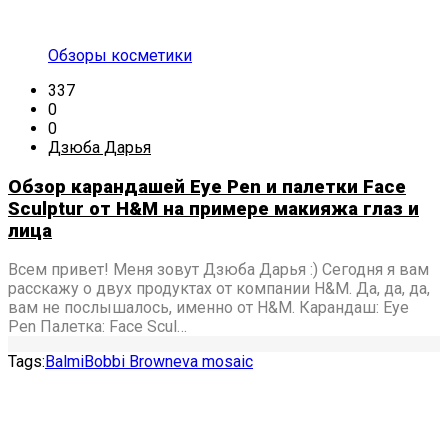
Обзоры косметики
337
0
0
Дзюба Дарья
Обзор карандашей Eye Pen и палетки Face
Sculptur от H&M на примере макияжа глаз и
лица
Всем привет! Меня зовут Дзюба Дарья :) Сегодня я вам
расскажу о двух продуктах от компании H&M. Да, да, да,
вам не послышалось, именно от H&M. Карандаш: Eye
Pen Палетка: Face Scul…
Tags:
Balmi
Bobbi Brown
eva mosaic