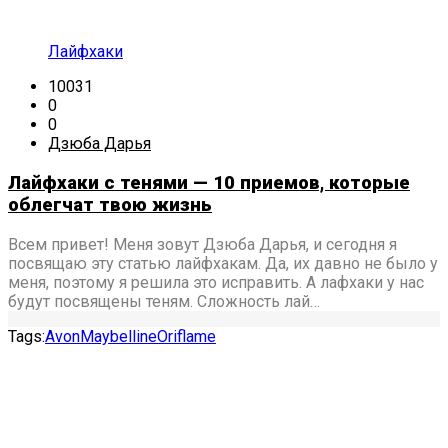
Лайфхаки
10031
0
0
Дзюба Дарья
Лайфхаки с тенями — 10 приемов, которые
облегчат твою жизнь
Всем привет! Меня зовут Дзюба Дарья, и сегодня я
посвящаю эту статью лайфхакам. Да, их давно не было у
меня, поэтому я решила это исправить. А лафхаки у нас
будут посвящены теням. Сложность лай…
Tags:
Avon
Maybelline
Oriflame