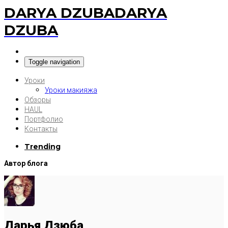
DARYA DZUBA
DARYA
DZUBA
Toggle navigation
Уроки
Уроки макияжа
Обзоры
HAUL
Портфолио
Контакты
Trending
Автор блога
Дарья Дзюба