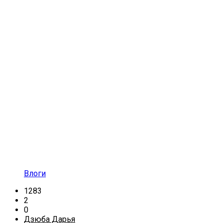
Влоги
1283
2
0
Дзюба Дарья