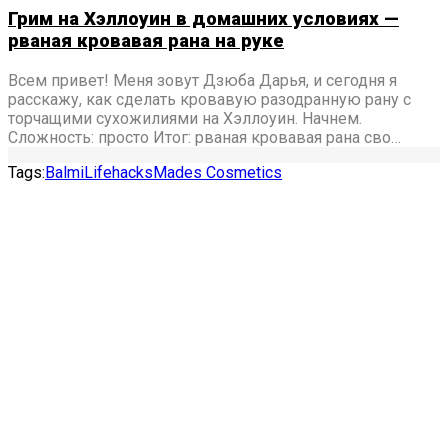
Грим на Хэллоуин в домашних условиях —
рваная кровавая рана на руке
Всем привет! Меня зовут Дзюба Дарья, и сегодня я
расскажу, как сделать кровавую разодранную рану с
торчащими сухожилиями на Хэллоуин. Начнем.
Сложность: просто Итог: рваная кровавая рана сво…
Tags:
Balmi
Lifehacks
Mades Сosmetics