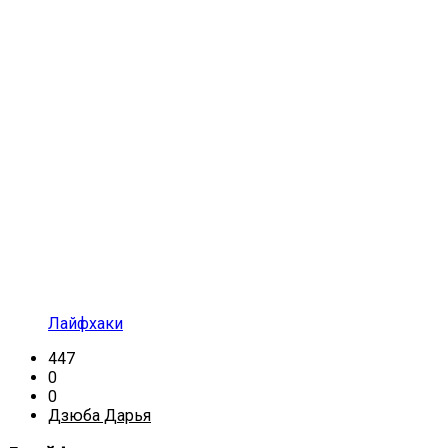
Лайфхаки
447
0
0
Дзюба Дарья