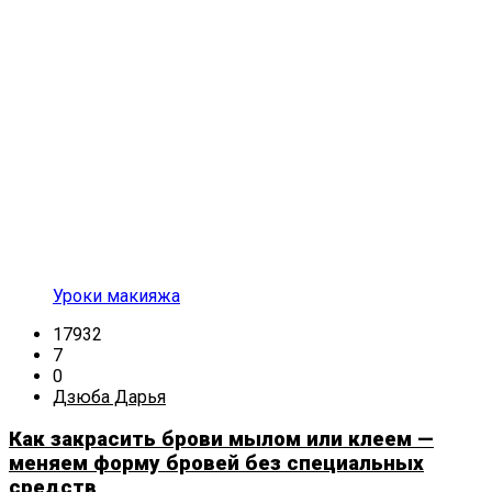
Уроки макияжа
17932
7
0
Дзюба Дарья
Как закрасить брови мылом или клеем —
меняем форму бровей без специальных
средств