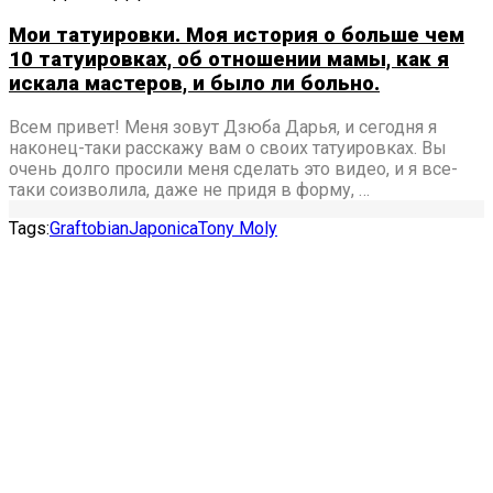
Мои татуировки. Моя история о больше чем
10 татуировках, об отношении мамы, как я
искала мастеров, и было ли больно.
Всем привет! Меня зовут Дзюба Дарья, и сегодня я
наконец-таки расскажу вам о своих татуировках. Вы
очень долго просили меня сделать это видео, и я все-
таки соизволила, даже не придя в форму, …
Tags:
Graftobian
Japonica
Tony Moly