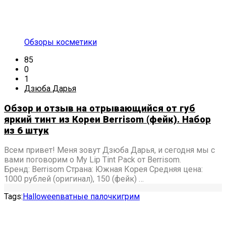
Обзоры косметики
85
0
1
Дзюба Дарья
Обзор и отзыв на отрывающийся от губ
яркий тинт из Кореи Berrisom (фейк). Набор
из 6 штук
Всем привет! Меня зовут Дзюба Дарья, и сегодня мы с
вами поговорим о My Lip Tint Pack от Berrisom.
Бренд: Berrisom Страна: Южная Корея Средняя цена:
1000 рублей (оригинал), 150 (фейк) …
Tags:
Halloween
ватные палочки
грим