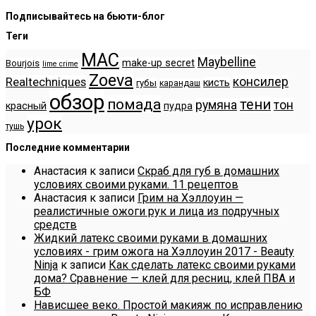
Подписывайтесь на бьюти-блог
Теги
MAC
Maybelline
make-up secret
Bourjois
lime crime
Zoeva
консилер
Realtechniques
кисть
губы
карандаш
обзор
помада
тени
румяна
тон
красный
пудра
урок
тушь
Последние комментарии
Анастасия
к записи
Скраб для губ в домашних
условиях своими руками. 11 рецептов
Анастасия
к записи
Грим на Хэллоуин —
реалистичные ожоги рук и лица из подручных
средств
Жидкий латекс своими руками в домашних
условиях - грим ожога на Хэллоуин 2017 - Beauty
Ninja
к записи
Как сделать латекс своими руками
дома? Сравнение — клей для ресниц, клей ПВА и
БФ
Нависшее веко. Простой макияж по исправлению