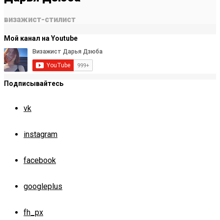
визажист-стилист
Мой канал на Youtube
Подписывайтесь
vk
instagram
facebook
googleplus
fh_px