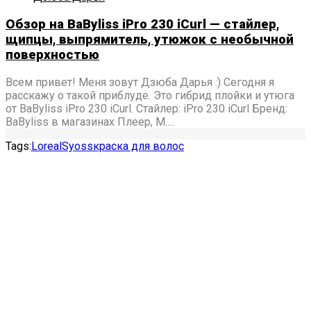
Обзор на BaByliss iPro 230 iCurl — стайлер,
щипцы, выпрямитель, утюжок с необычной
поверхностью
Всем привет! Меня зовут Дзюба Дарья :) Сегодня я
расскажу о такой приблуде. Это гибрид плойки и утюга
от BaByliss iPro 230 iCurl. Стайлер: iPro 230 iCurl Бренд:
BaByliss в магазинах Плеер, М.…
Tags:
Loreal
Syoss
краска для волос