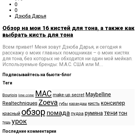
0
0
Дзюба Дарья
Обзор на мои 16 кистей для тона, а также как
выбрать кисть для тона
Всем привет! Меня зовут Дзюба Дарья, и сегодня я
расскажу о моих главных помощниках – о моих кистях
для тона, без которых не обходится ни один мой мейкап.
Используемые бренды: M.A.C. США или M.…
Подписывайтесь на бьюти-блог
Теги
MAC
Maybelline
make-up secret
Bourjois
lime crime
Zoeva
консилер
Realtechniques
кисть
губы
карандаш
обзор
помада
тени
румяна
тон
красный
пудра
урок
тушь
Последние комментарии