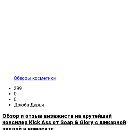
Обзоры косметики
299
0
0
Дзюба Дарья
Обзор и отзыв визажиста на крутейший
консилер Kick Ass от Soap & Glory с шикарной
пудрой в комлекте