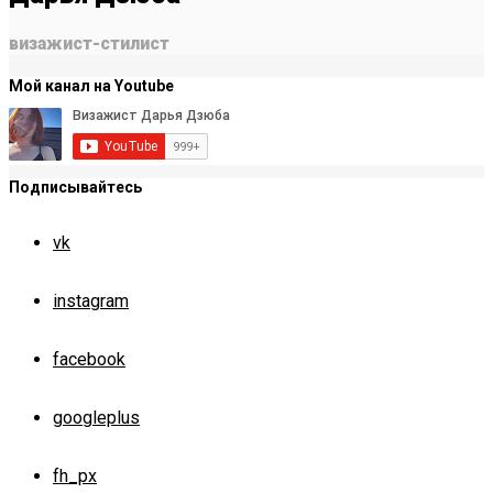
визажист-стилист
Мой канал на Youtube
Подписывайтесь
vk
instagram
facebook
googleplus
fh_px