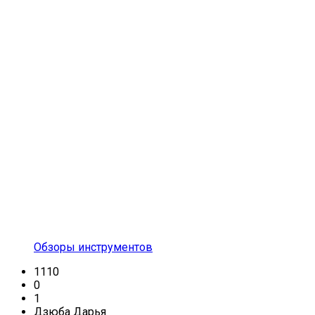
Обзоры инструментов
1110
0
1
Дзюба Дарья