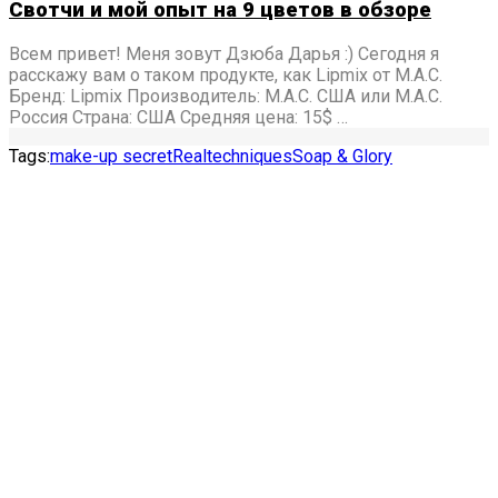
Свотчи и мой опыт на 9 цветов в обзоре
Всем привет! Меня зовут Дзюба Дарья :) Сегодня я
расскажу вам о таком продукте, как Lipmix от M.A.C.
Бренд: Lipmix Производитель: M.A.C. США или M.A.C.
Россия Страна: США Средняя цена: 15$ …
Tags:
make-up secret
Realtechniques
Soap & Glory