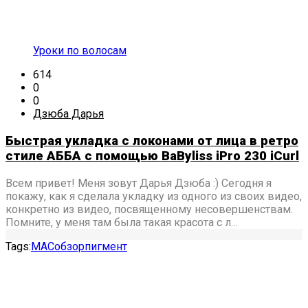
Уроки по волосам
614
0
0
Дзюба Дарья
Быстрая укладка с локонами от лица в ретро
стиле АББА с помощью BaByliss iPro 230 iCurl
Всем привет! Меня зовут Дарья Дзюба :) Сегодня я
покажу, как я сделала укладку из одного из своих видео,
конкретно из видео, посвященному несовершенствам.
Помните, у меня там была такая красота с л…
Tags:
MAC
обзор
пигмент