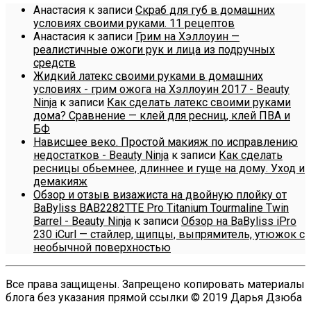
Анастасия
к записи
Скраб для губ в домашних
условиях своими руками. 11 рецептов
Анастасия
к записи
Грим на Хэллоуин —
реалистичные ожоги рук и лица из подручных
средств
Жидкий латекс своими руками в домашних
условиях - грим ожога на Хэллоуин 2017 - Beauty
Ninja
к записи
Как сделать латекс своими руками
дома? Сравнение — клей для ресниц, клей ПВА и
БФ
Нависшее веко. Простой макияж по исправлению
недостатков - Beauty Ninja
к записи
Как сделать
ресницы обьемнее, длиннее и гуще на дому. Уход и
демакияж
Обзор и отзыв визажиста на двойную плойку от
BaByliss BAB2282TTE Pro Titanium Tourmaline Twin
Barrel - Beauty Ninja
к записи
Обзор на BaByliss iPro
230 iCurl — стайлер, щипцы, выпрямитель, утюжок с
необычной поверхностью
Все права защищены. Запрещено копировать материалы
блога без указания прямой ссылки © 2019 Дарья Дзюба