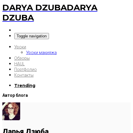
DARYA DZUBA
DARYA
DZUBA
Toggle navigation
Уроки
Уроки макияжа
Обзоры
HAUL
Портфолио
Контакты
Trending
Автор блога
Дарья Дзюба