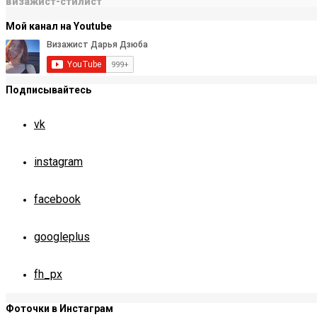
визажист-стилист
Мой канал на Youtube
Подписывайтесь
vk
instagram
facebook
googleplus
fh_px
Фоточки в Инстаграм