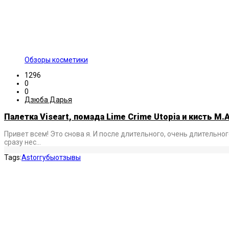
Обзоры косметики
1296
0
0
Дзюба Дарья
Палетка Viseart, помада Lime Crime Utopia и кисть M.
Привет всем! Это снова я. И после длительного, очень длительног
сразу нес…
Tags:
Astor
губы
отзывы