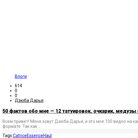
Влоги
614
0
0
Дзюба Дарья
50 фактов обо мне — 12 татуировок, очкарик, медузы
Всем привет! Меня зовут Дзюба Дарья, и это мое 100 видео на к
формате. Так как …
Tags:
Catrice
Essence
Haul