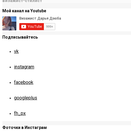
визажист-стилист
Мой канал на Youtube
Подписывайтесь
vk
instagram
facebook
googleplus
fh_px
Фоточки в Инстаграм