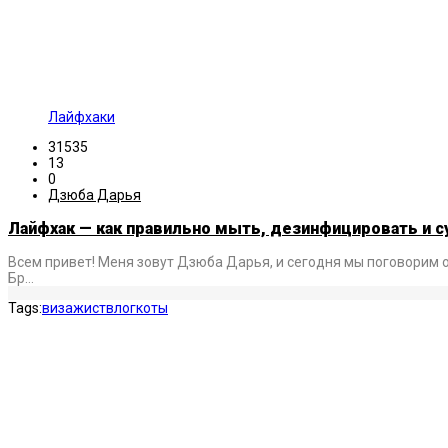
Лайфхаки
31535
13
0
Дзюба Дарья
Лайфхак — как правильно мыть, дезинфицировать и 
Всем привет! Меня зовут Дзюба Дарья, и сегодня мы поговорим о 
Бр…
Tags:
визажист
влог
коты