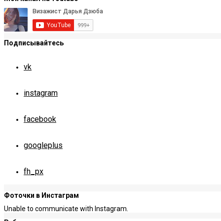
Подписывайтесь
vk
instagram
facebook
googleplus
fh_px
Фоточки в Инстаграм
Unable to communicate with Instagram.