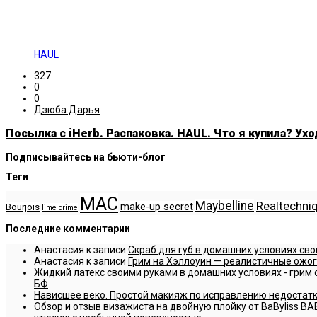
HAUL
327
0
0
Дзюба Дарья
Посылка с iHerb. Распаковка. HAUL. Что я купила? Ухо
Подписывайтесь на бьюти-блог
Теги
MAC
Maybelline
Realtechni
make-up secret
Bourjois
lime crime
Последние комментарии
Анастасия
к записи
Скраб для губ в домашних условиях сво
Анастасия
к записи
Грим на Хэллоуин — реалистичные ожог
Жидкий латекс своими руками в домашних условиях - грим о
БФ
Нависшее веко. Простой макияж по исправлению недостатков
Обзор и отзыв визажиста на двойную плойку от BaByliss BAB2