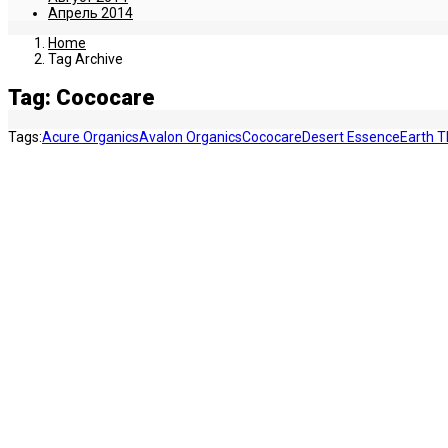
Апрель 2014
Home
Tag Archive
Tag: Cococare
Tags:
Acure Organics
Avalon Organics
Cococare
Desert Essence
Earth T