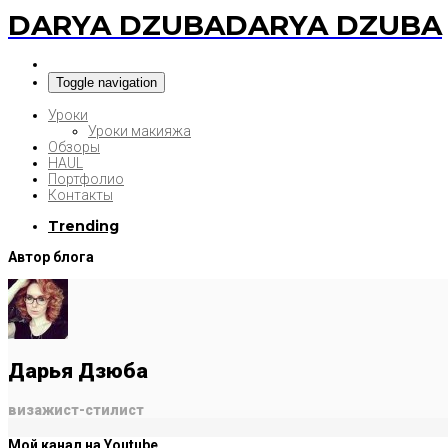
DARYA DZUBA
DARYA DZUBA
Toggle navigation
Уроки
Уроки макияжа
Обзоры
HAUL
Портфолио
Контакты
Trending
Автор блога
Дарья Дзюба
визажист-стилист
Мой канал на Youtube