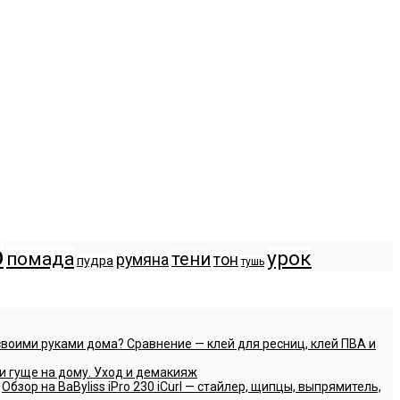
р
урок
помада
тени
румяна
тон
пудра
тушь
своими руками дома? Сравнение — клей для ресниц, клей ПВА и
и гуще на дому. Уход и демакияж
и
Обзор на BaByliss iPro 230 iCurl — стайлер, щипцы, выпрямитель,