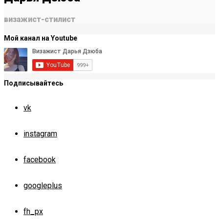
визажист-стилист
Мой канал на Youtube
Подписывайтесь
vk
instagram
facebook
googleplus
fh_px