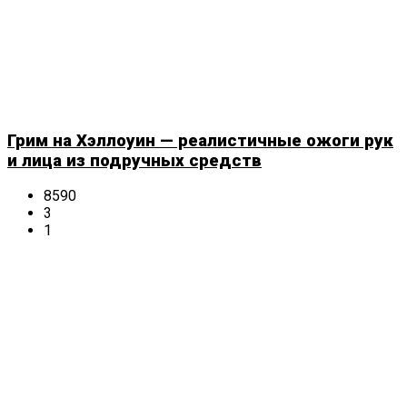
Грим на Хэллоуин — реалистичные ожоги рук
и лица из подручных средств
8590
3
1