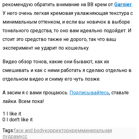
рекомендую обратить внимание на BB крем от
Garnier
.
У него очень легкая кремовая увлажняющая текстура с
минимальным оттенком, и если вы новичок в выборе
тонального средства, то оно вам идеально подойдет. И
стоит это средство также не дорого, так что ваш
эксперимент не ударит по кошельку.
Видео обзор тонов, какие они бывают, как их
смешивать и как с ними работать я сделаю отдельно в
отдельном видео и сниму его чуть позже.
А засим я с вами прощаюсь.
Подписывайтесь
, ставьте
лайки. Всем пока!
1
I like it
0
I don't like it
Tags:
face and body
корректор
крем
минеральная
пудра
мусс