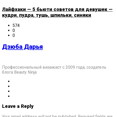
Лайфхаки — 5 бьюти советов для девушек —
кудри, пудра, тушь, шпильки, синяки
574
0
0
Дзюба Дарья
Профессиональный визажист с 2009 года, создатель
блога Beauty Ninja
Leave a Reply
Your email address will not be published. Required fields are