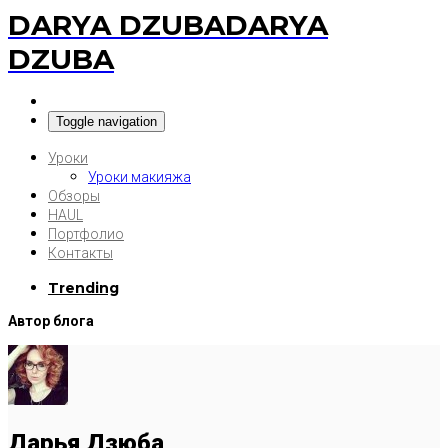
DARYA DZUBA
DARYA
DZUBA
Toggle navigation
Уроки
Уроки макияжа
Обзоры
HAUL
Портфолио
Контакты
Trending
Автор блога
Дарья Дзюба