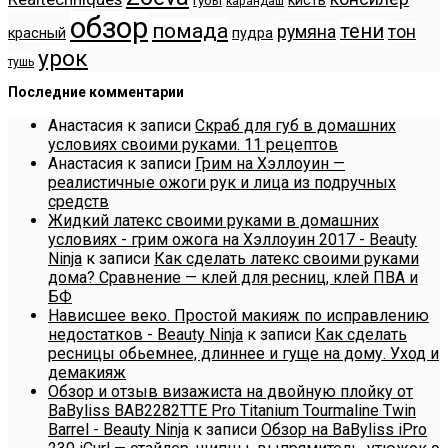
кисть
губы
карандаш
обзор
помада
тени
румяна
тон
красный
пудра
урок
тушь
Последние комментарии
Анастасия
к записи
Скраб для губ в домашних
условиях своими руками. 11 рецептов
Анастасия
к записи
Грим на Хэллоуин —
реалистичные ожоги рук и лица из подручных
средств
Жидкий латекс своими руками в домашних
условиях - грим ожога на Хэллоуин 2017 - Beauty
Ninja
к записи
Как сделать латекс своими руками
дома? Сравнение — клей для ресниц, клей ПВА и
БФ
Нависшее веко. Простой макияж по исправлению
недостатков - Beauty Ninja
к записи
Как сделать
ресницы обьемнее, длиннее и гуще на дому. Уход и
демакияж
Обзор и отзыв визажиста на двойную плойку от
BaByliss BAB2282TTE Pro Titanium Tourmaline Twin
Barrel - Beauty Ninja
к записи
Обзор на BaByliss iPro