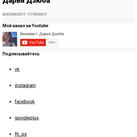
Дарья Дзюба
визажист-стилист
Мой канал на Youtube
Подписывайтесь
vk
instagram
facebook
googleplus
fh_px