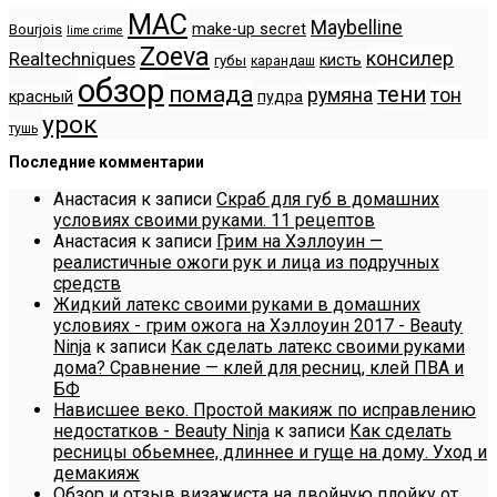
MAC
Maybelline
make-up secret
Bourjois
lime crime
Zoeva
консилер
Realtechniques
кисть
губы
карандаш
обзор
помада
тени
румяна
тон
красный
пудра
урок
тушь
Последние комментарии
Анастасия
к записи
Скраб для губ в домашних
условиях своими руками. 11 рецептов
Анастасия
к записи
Грим на Хэллоуин —
реалистичные ожоги рук и лица из подручных
средств
Жидкий латекс своими руками в домашних
условиях - грим ожога на Хэллоуин 2017 - Beauty
Ninja
к записи
Как сделать латекс своими руками
дома? Сравнение — клей для ресниц, клей ПВА и
БФ
Нависшее веко. Простой макияж по исправлению
недостатков - Beauty Ninja
к записи
Как сделать
ресницы обьемнее, длиннее и гуще на дому. Уход и
демакияж
Обзор и отзыв визажиста на двойную плойку от