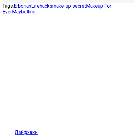
Tags:
Erborian
Lifehacks
make-up secret
Makeup For
Ever
Maybelline
Лайфхаки