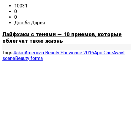
10031
0
0
Дзюба Дарья
Лайфхаки с тенями — 10 приемов, которые
облегчат твою жизнь
Tags:
4skin
American Beauty Showcase 2016
Apo Care
Avavt
scene
Beauty forma