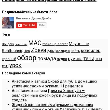
Подписывайтесь на бьюти-блог
Теги
MAC
Maybelline
make-up secret
Bourjois
lime crime
Zoeva
консилер
Realtechniques
кисть
губы
карандаш
обзор
помада
тени
румяна
тон
красный
пудра
урок
тушь
Последние комментарии
Анастасия
к записи
Скраб для губ в домашних
условиях своими руками. 11 рецептов
Анастасия
к записи
Грим на Хэллоуин —
реалистичные ожоги рук и лица из подручных
средств
Жидкий латекс своими руками в домашних
условиях - грим ожога на Хэллоуин 2017 - Beauty