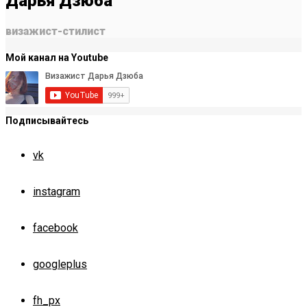
Дарья Дзюба
визажист-стилист
Мой канал на Youtube
Подписывайтесь
vk
instagram
facebook
googleplus
fh_px