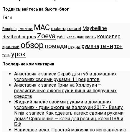
Подписывайтесь на бьюти-блог
Теги
MAC
Maybelline
make-up secret
Bourjois
lime crime
Zoeva
консилер
Realtechniques
кисть
губы
карандаш
обзор
помада
тени
румяна
тон
красный
пудра
урок
тушь
Последние комментарии
Анастасия
к записи
Скраб для губ в домашних
условиях своими руками. 11 рецептов
Анастасия
к записи
Грим на Хэллоуин —
реалистичные ожоги рук и лица из подручных
средств
Жидкий латекс своими руками в домашних
условиях - грим ожога на Хэллоуин 2017 - Beauty
Ninja
к записи
Как сделать латекс своими руками
дома? Сравнение — клей для ресниц, клей ПВА и
БФ
Нависшее веко. Простой макияж по исправлению