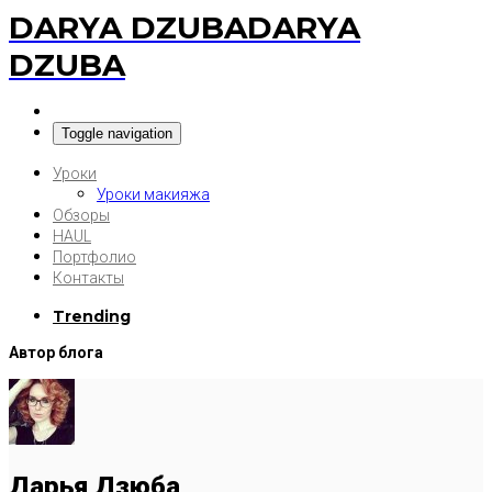
DARYA DZUBA
DARYA
DZUBA
Toggle navigation
Уроки
Уроки макияжа
Обзоры
HAUL
Портфолио
Контакты
Trending
Автор блога
Дарья Дзюба