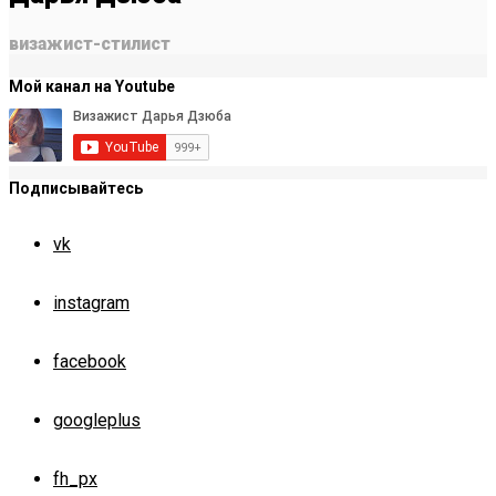
визажист-стилист
Мой канал на Youtube
Подписывайтесь
vk
instagram
facebook
googleplus
fh_px