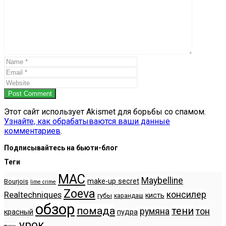
Post Comment
Этот сайт использует Akismet для борьбы со спамом.
Узнайте, как обрабатываются ваши данные
комментариев
.
Подписывайтесь на бьюти-блог
Теги
MAC
Maybelline
make-up secret
Bourjois
lime crime
Zoeva
консилер
Realtechniques
кисть
губы
карандаш
обзор
помада
тени
румяна
тон
красный
пудра
урок