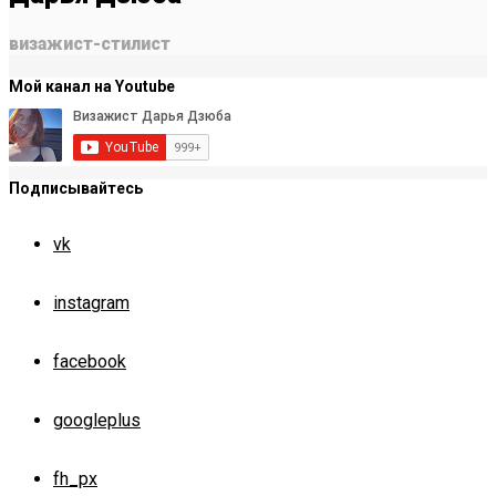
визажист-стилист
Мой канал на Youtube
Подписывайтесь
vk
instagram
facebook
googleplus
fh_px