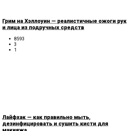
Грим на Хэллоуин — реалистичные ожоги рук
и лица из подручных средств
8593
3
1
Лайфхак — как правильно мыть,
дезинфицировать и сушить кисти для
макияжа