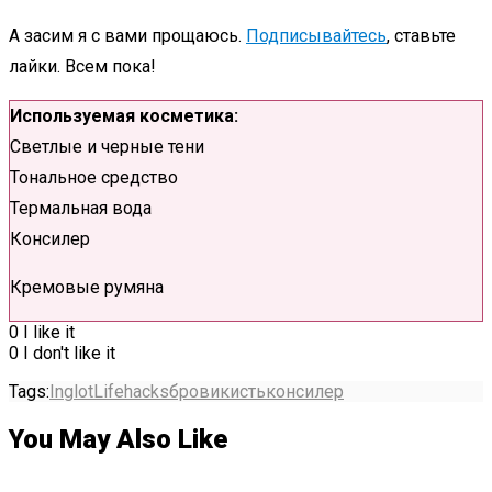
А засим я с вами прощаюсь.
Подписывайтесь
, ставьте
лайки. Всем пока!
Используемая косметика:
Светлые и черные тени
Тональное средство
Термальная вода
Консилер
Кремовые румяна
0
I like it
0
I don't like it
Tags:
Inglot
Lifehacks
брови
кисть
консилер
You May Also Like