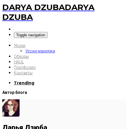
DARYA DZUBA
DARYA
DZUBA
Toggle navigation
Уроки
Уроки макияжа
Обзоры
HAUL
Портфолио
Контакты
Trending
Автор блога
Дарья Дзюба