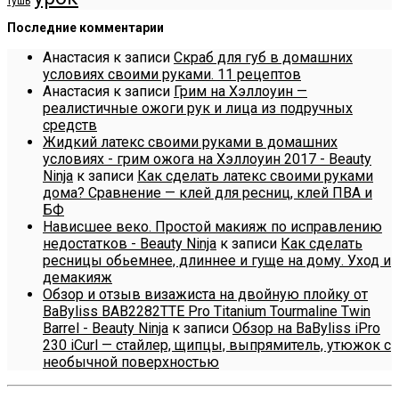
тушь
Последние комментарии
Анастасия
к записи
Скраб для губ в домашних
условиях своими руками. 11 рецептов
Анастасия
к записи
Грим на Хэллоуин —
реалистичные ожоги рук и лица из подручных
средств
Жидкий латекс своими руками в домашних
условиях - грим ожога на Хэллоуин 2017 - Beauty
Ninja
к записи
Как сделать латекс своими руками
дома? Сравнение — клей для ресниц, клей ПВА и
БФ
Нависшее веко. Простой макияж по исправлению
недостатков - Beauty Ninja
к записи
Как сделать
ресницы обьемнее, длиннее и гуще на дому. Уход и
демакияж
Обзор и отзыв визажиста на двойную плойку от
BaByliss BAB2282TTE Pro Titanium Tourmaline Twin
Barrel - Beauty Ninja
к записи
Обзор на BaByliss iPro
230 iCurl — стайлер, щипцы, выпрямитель, утюжок с
необычной поверхностью