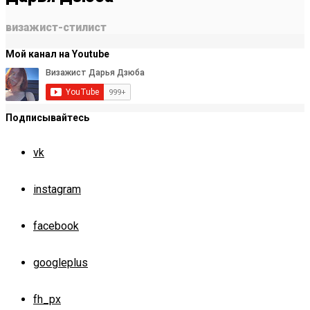
визажист-стилист
Мой канал на Youtube
Подписывайтесь
vk
instagram
facebook
googleplus
fh_px