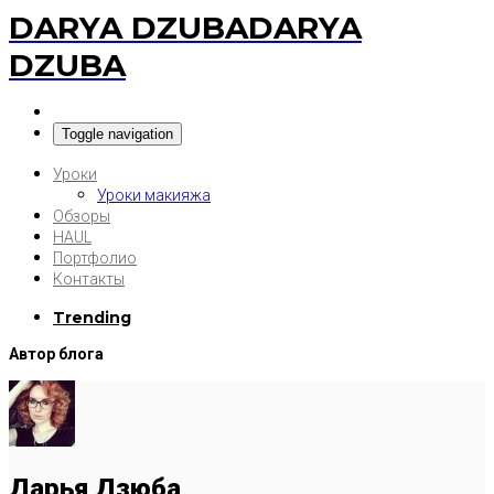
DARYA DZUBA
DARYA
DZUBA
Toggle navigation
Уроки
Уроки макияжа
Обзоры
HAUL
Портфолио
Контакты
Trending
Автор блога
Дарья Дзюба