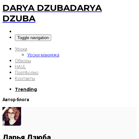
DARYA DZUBA
DARYA
DZUBA
Toggle navigation
Уроки
Уроки макияжа
Обзоры
HAUL
Портфолио
Контакты
Trending
Автор блога
Дарья Дзюба