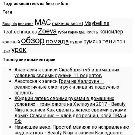
Подписывайтесь на бьюти-блог
Теги
MAC
Maybelline
make-up secret
Bourjois
lime crime
Zoeva
консилер
Realtechniques
кисть
губы
карандаш
обзор
помада
тени
румяна
тон
красный
пудра
урок
тушь
Последние комментарии
Анастасия
к записи
Скраб для губ в домашних
условиях своими руками. 11 рецептов
Анастасия
к записи
Грим на Хэллоуин —
реалистичные ожоги рук и лица из подручных
средств
Жидкий латекс своими руками в домашних
условиях - грим ожога на Хэллоуин 2017 - Beauty
Ninja
к записи
Как сделать латекс своими руками
дома? Сравнение — клей для ресниц, клей ПВА и
БФ
Нависшее веко. Простой макияж по исправлению
недостатков - Beauty Ninja
к записи
Как сделать