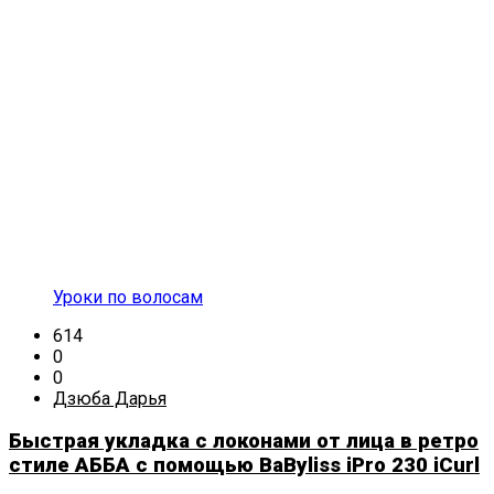
Уроки по волосам
614
0
0
Дзюба Дарья
Быстрая укладка с локонами от лица в ретро
стиле АББА с помощью BaByliss iPro 230 iCurl