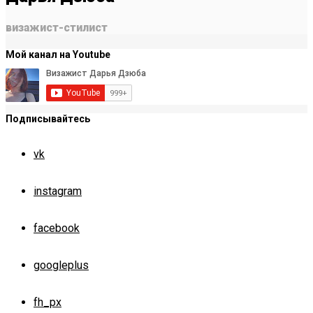
визажист-стилист
Мой канал на Youtube
Подписывайтесь
vk
instagram
facebook
googleplus
fh_px