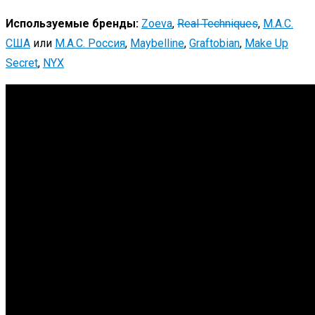
Используемые бренды:
Zoeva
,
Real Techniques
,
M.A.C.
США
или
M.A.C. Россия
,
Maybelline
,
Graftobian
,
Make Up
Secret
,
NYX