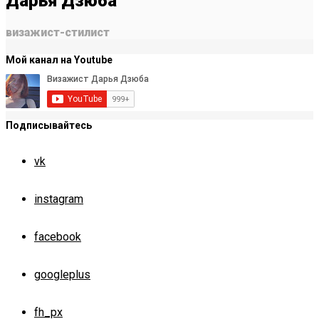
Дарья Дзюба
визажист-стилист
Мой канал на Youtube
Подписывайтесь
vk
instagram
facebook
googleplus
fh_px