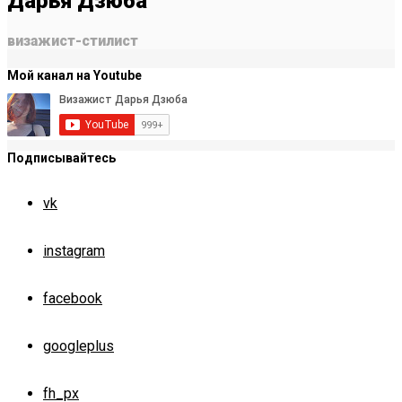
Дарья Дзюба
визажист-стилист
Мой канал на Youtube
Подписывайтесь
vk
instagram
facebook
googleplus
fh_px