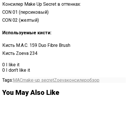
Консилер Make Up Secret в оттенках:
CON 01 (персиковый)
CON 02 (желтый)
Используемые кисти:
Кисть M.A.C. 159 Duo Fibre Brush
Кисть Zoeva 234
0
I like it
0
I don't like it
Tags:
MAC
make-up secret
Zoeva
консилер
обзор
You May Also Like