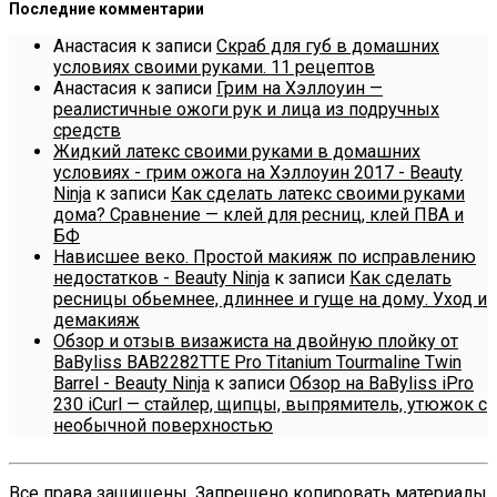
Последние комментарии
Анастасия
к записи
Скраб для губ в домашних
условиях своими руками. 11 рецептов
Анастасия
к записи
Грим на Хэллоуин —
реалистичные ожоги рук и лица из подручных
средств
Жидкий латекс своими руками в домашних
условиях - грим ожога на Хэллоуин 2017 - Beauty
Ninja
к записи
Как сделать латекс своими руками
дома? Сравнение — клей для ресниц, клей ПВА и
БФ
Нависшее веко. Простой макияж по исправлению
недостатков - Beauty Ninja
к записи
Как сделать
ресницы обьемнее, длиннее и гуще на дому. Уход и
демакияж
Обзор и отзыв визажиста на двойную плойку от
BaByliss BAB2282TTE Pro Titanium Tourmaline Twin
Barrel - Beauty Ninja
к записи
Обзор на BaByliss iPro
230 iCurl — стайлер, щипцы, выпрямитель, утюжок с
необычной поверхностью
Все права защищены. Запрещено копировать материалы