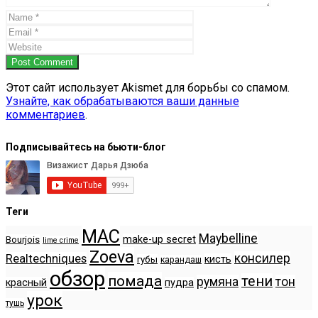
Post Comment
Этот сайт использует Akismet для борьбы со спамом.
Узнайте, как обрабатываются ваши данные
комментариев
.
Подписывайтесь на бьюти-блог
Теги
MAC
Maybelline
make-up secret
Bourjois
lime crime
Zoeva
консилер
Realtechniques
кисть
губы
карандаш
обзор
помада
тени
румяна
тон
красный
пудра
урок
тушь