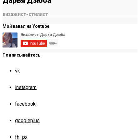
Дарья Дзюба
визажист-стилист
Мой канал на Youtube
Подписывайтесь
vk
instagram
facebook
googleplus
fh_px