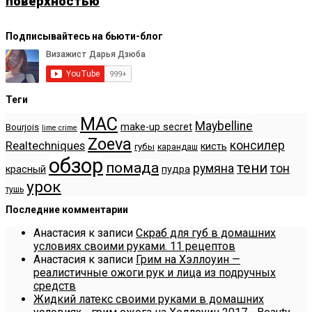
поверхностью
Подписывайтесь на бьюти-блог
Теги
MAC
Maybelline
make-up secret
Bourjois
lime crime
Zoeva
консилер
Realtechniques
кисть
губы
карандаш
обзор
помада
тени
румяна
тон
красный
пудра
урок
тушь
Последние комментарии
Анастасия
к записи
Скраб для губ в домашних
условиях своими руками. 11 рецептов
Анастасия
к записи
Грим на Хэллоуин —
реалистичные ожоги рук и лица из подручных
средств
Жидкий латекс своими руками в домашних