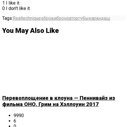
1
I like it
0
I don't like it
Tags:
Realtechniques
брови
бронзатор
губы
карандаш
You May Also Like
Перевоплощение в клоуна — Пеннивайз из
фильма ОНО. Грим на Хэллоуин 2017
9990
6
0