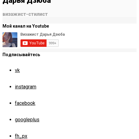
Дарья Дзюба
визажист-стилист
Мой канал на Youtube
Подписывайтесь
vk
instagram
facebook
googleplus
fh_px