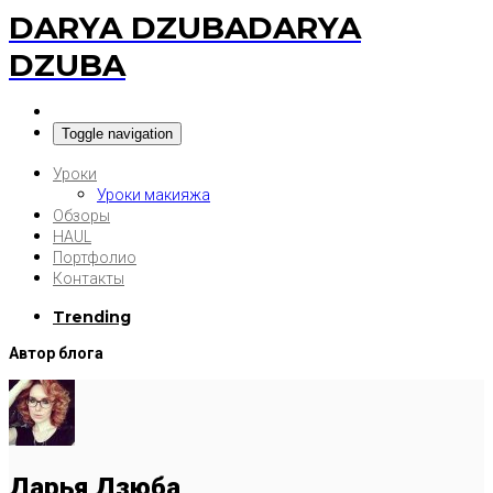
DARYA DZUBA
DARYA
DZUBA
Toggle navigation
Уроки
Уроки макияжа
Обзоры
HAUL
Портфолио
Контакты
Trending
Автор блога
Дарья Дзюба