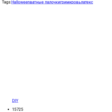
Tags:
Halloween
ватные палочки
грим
кровь
латекс
DIY
15725