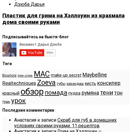
Дзюба Дарья
Пластик для грима на Хэллоуин из крахмала
дома своими руками
Подписывайтесь на бьюти-блог
Теги
MAC
Maybelline
make-up secret
Bourjois
lime crime
Zoeva
консилер
Realtechniques
кисть
губы
карандаш
обзор
помада
тени
румяна
тон
красный
пудра
урок
тушь
Последние комментарии
Анастасия
к записи
Скраб для губ в домашних
условиях своими руками. 11 рецептов
Анастасия
к записи
Грим на Хэллоуин —