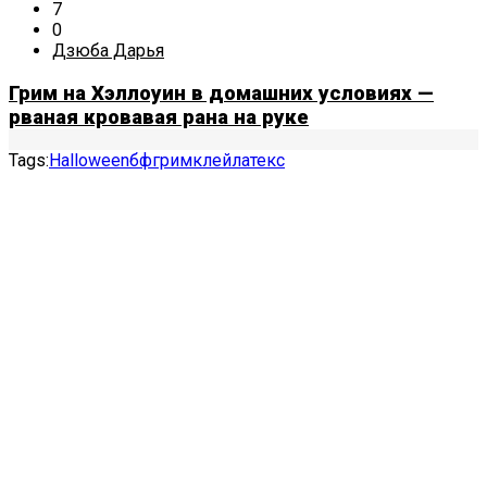
7
0
Дзюба Дарья
Грим на Хэллоуин в домашних условиях —
рваная кровавая рана на руке
Tags:
Halloween
бф
грим
клей
латекс