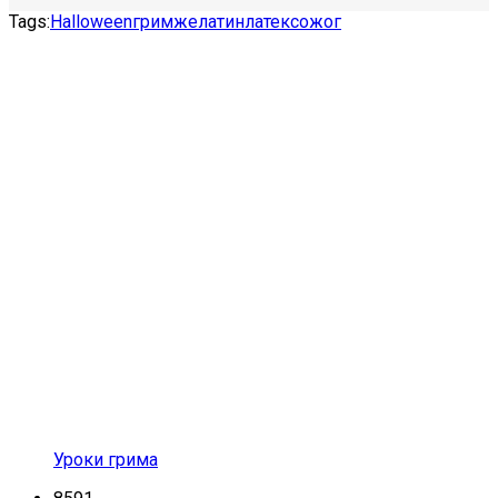
Tags:
Halloween
грим
желатин
латекс
ожог
Уроки грима