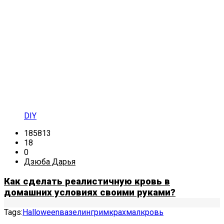
DIY
185813
18
0
Дзюба Дарья
Как сделать реалистичную кровь в
домашних условиях своими руками?
Tags:
Halloween
вазелин
грим
крахмал
кровь