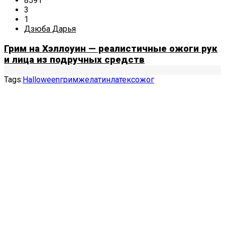
8591
3
1
Дзюба Дарья
Грим на Хэллоуин — реалистичные ожоги рук
и лица из подручных средств
Tags:
Halloween
грим
желатин
латекс
ожог