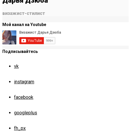
Дарья Дзюба
визажист-стилист
Мой канал на Youtube
Подписывайтесь
vk
instagram
facebook
googleplus
fh_px