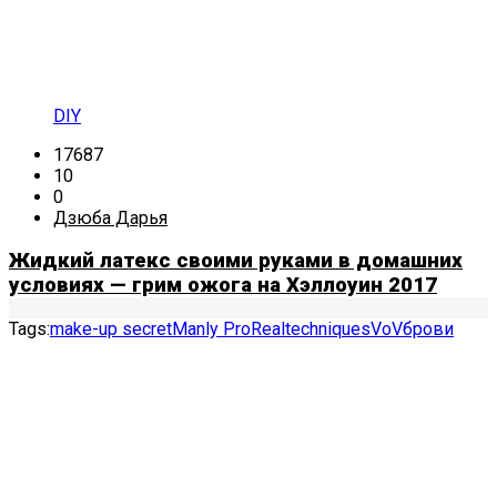
DIY
17687
10
0
Дзюба Дарья
Жидкий латекс своими руками в домашних
условиях — грим ожога на Хэллоуин 2017
Tags:
make-up secret
Manly Pro
Realtechniques
VoV
брови