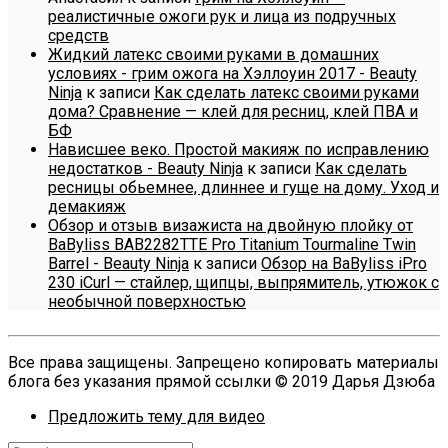
реалистичные ожоги рук и лица из подручных
средств
Жидкий латекс своими руками в домашних
условиях - грим ожога на Хэллоуин 2017 - Beauty
Ninja
к записи
Как сделать латекс своими руками
дома? Сравнение — клей для ресниц, клей ПВА и
БФ
Нависшее веко. Простой макияж по исправлению
недостатков - Beauty Ninja
к записи
Как сделать
ресницы обьемнее, длиннее и гуще на дому. Уход и
демакияж
Обзор и отзыв визажиста на двойную плойку от
BaByliss BAB2282TTE Pro Titanium Tourmaline Twin
Barrel - Beauty Ninja
к записи
Обзор на BaByliss iPro
230 iCurl — стайлер, щипцы, выпрямитель, утюжок с
необычной поверхностью
Все права защищены. Запрещено копировать материалы
блога без указания прямой ссылки © 2019 Дарья Дзюба
Предложить тему для видео