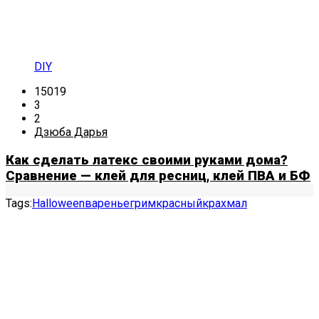
DIY
15019
3
2
Дзюба Дарья
Как сделать латекс своими руками дома?
Сравнение — клей для ресниц, клей ПВА и БФ
Tags:
Halloween
варенье
грим
красный
крахмал