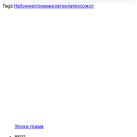
Tags:
Halloween
грим
желатин
латекс
ожог
Уроки грима