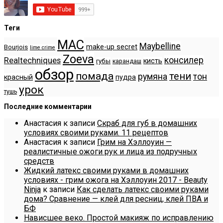
Теги
MAC
Maybelline
make-up secret
Bourjois
lime crime
Zoeva
консилер
Realtechniques
кисть
губы
карандаш
обзор
помада
тени
румяна
тон
красный
пудра
урок
тушь
Последние комментарии
Анастасия
к записи
Скраб для губ в домашних
условиях своими руками. 11 рецептов
Анастасия
к записи
Грим на Хэллоуин —
реалистичные ожоги рук и лица из подручных
средств
Жидкий латекс своими руками в домашних
условиях - грим ожога на Хэллоуин 2017 - Beauty
Ninja
к записи
Как сделать латекс своими руками
дома? Сравнение — клей для ресниц, клей ПВА и
БФ
Нависшее веко. Простой макияж по исправлению