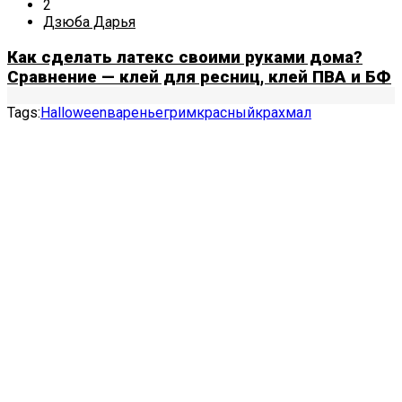
2
Дзюба Дарья
Как сделать латекс своими руками дома?
Сравнение — клей для ресниц, клей ПВА и БФ
Tags:
Halloween
варенье
грим
красный
крахмал