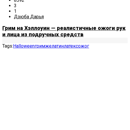
8592
3
1
Дзюба Дарья
Грим на Хэллоуин — реалистичные ожоги рук
и лица из подручных средств
Tags:
Halloween
грим
желатин
латекс
ожог