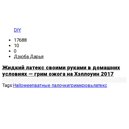
DIY
17688
10
0
Дзюба Дарья
Жидкий латекс своими руками в домашних
условиях — грим ожога на Хэллоуин 2017
Tags:
Halloween
ватные палочки
грим
кровь
латекс