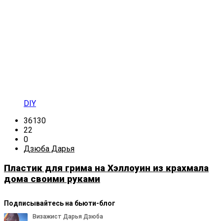
DIY
36130
22
0
Дзюба Дарья
Пластик для грима на Хэллоуин из крахмала
дома своими руками
Подписывайтесь на бьюти-блог