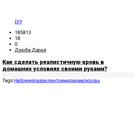
DIY
185813
18
0
Дзюба Дарья
Как сделать реалистичную кровь в
домашних условиях своими руками?
Tags:
Halloween
вазелин
грим
крахмал
кровь