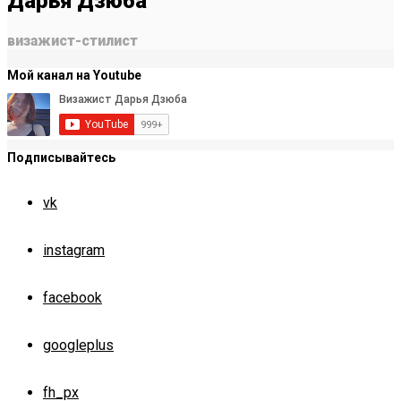
Дарья Дзюба
визажист-стилист
Мой канал на Youtube
Подписывайтесь
vk
instagram
facebook
googleplus
fh_px