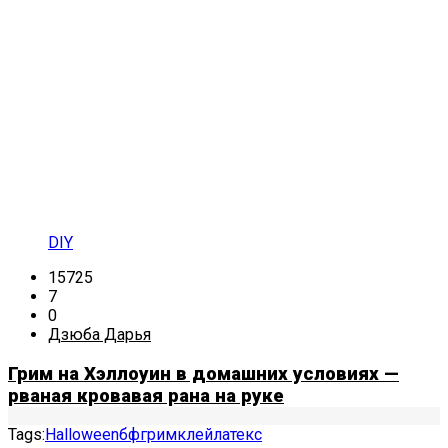
DIY
15725
7
0
Дзюба Дарья
Грим на Хэллоуин в домашних условиях —
рваная кровавая рана на руке
Tags:
Halloween
бф
грим
клей
латекс