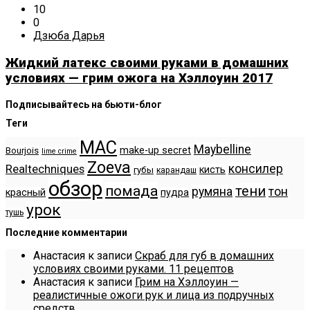
10
0
Дзюба Дарья
Жидкий латекс своими руками в домашних
условиях — грим ожога на Хэллоуин 2017
Подписывайтесь на бьюти-блог
Теги
MAC
Maybelline
make-up secret
Bourjois
lime crime
Zoeva
консилер
Realtechniques
кисть
губы
карандаш
обзор
помада
тени
румяна
тон
красный
пудра
урок
тушь
Последние комментарии
Анастасия
к записи
Скраб для губ в домашних
условиях своими руками. 11 рецептов
Анастасия
к записи
Грим на Хэллоуин —
реалистичные ожоги рук и лица из подручных
средств