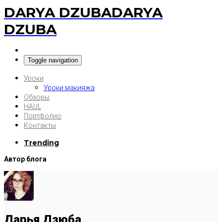
DARYA DZUBA
DARYA
DZUBA
Toggle navigation
Уроки
Уроки макияжа
Обзоры
HAUL
Портфолио
Контакты
Trending
Автор блога
Дарья Дзюба