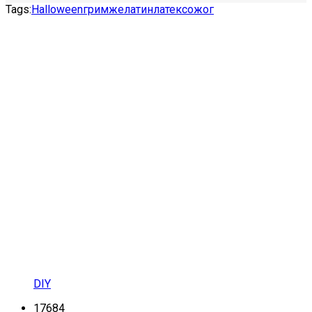
Tags:
Halloween
грим
желатин
латекс
ожог
DIY
17684