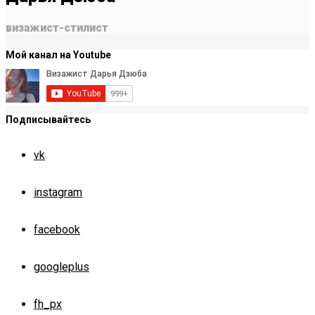
визажист-стилист
Мой канал на Youtube
Подписывайтесь
vk
instagram
facebook
googleplus
fh_px