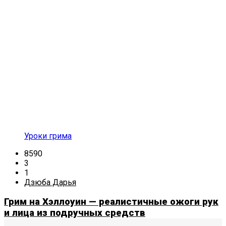
Уроки грима
8590
3
1
Дзюба Дарья
Грим на Хэллоуин — реалистичные ожоги рук
и лица из подручных средств