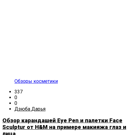
Обзоры косметики
337
0
0
Дзюба Дарья
Обзор карандашей Eye Pen и палетки Face
Sculptur от H&M на примере макияжа глаз и
лица