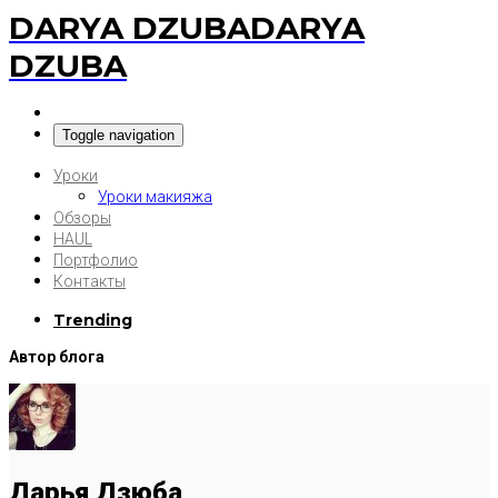
DARYA DZUBA
DARYA
DZUBA
Toggle navigation
Уроки
Уроки макияжа
Обзоры
HAUL
Портфолио
Контакты
Trending
Автор блога
Дарья Дзюба