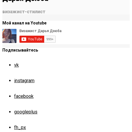
визажист-стилист
Мой канал на Youtube
Подписывайтесь
vk
instagram
facebook
googleplus
fh_px