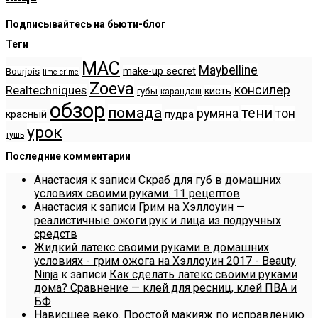
Подписывайтесь на бьюти-блог
Теги
MAC
Maybelline
make-up secret
Bourjois
lime crime
Zoeva
консилер
Realtechniques
кисть
губы
карандаш
обзор
помада
тени
румяна
тон
красный
пудра
урок
тушь
Последние комментарии
Анастасия
к записи
Скраб для губ в домашних
условиях своими руками. 11 рецептов
Анастасия
к записи
Грим на Хэллоуин —
реалистичные ожоги рук и лица из подручных
средств
Жидкий латекс своими руками в домашних
условиях - грим ожога на Хэллоуин 2017 - Beauty
Ninja
к записи
Как сделать латекс своими руками
дома? Сравнение — клей для ресниц, клей ПВА и
БФ
Нависшее веко. Простой макияж по исправлению