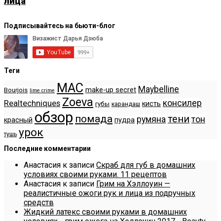
лица
Подписывайтесь на бьюти-блог
Теги
MAC
Maybelline
make-up secret
Bourjois
lime crime
Zoeva
консилер
Realtechniques
кисть
губы
карандаш
обзор
помада
тени
румяна
тон
красный
пудра
урок
тушь
Последние комментарии
Анастасия
к записи
Скраб для губ в домашних
условиях своими руками. 11 рецептов
Анастасия
к записи
Грим на Хэллоуин —
реалистичные ожоги рук и лица из подручных
средств
Жидкий латекс своими руками в домашних