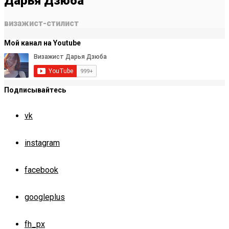
Дарья Дзюба
визажист-стилист
Мой канал на Youtube
Подписывайтесь
vk
instagram
facebook
googleplus
fh_px