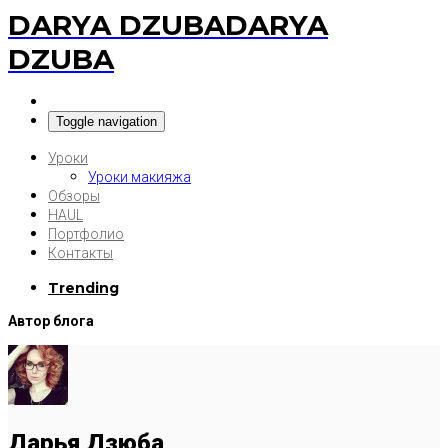
DARYA DZUBA
DARYA
DZUBA
Toggle navigation
Уроки
Уроки макияжа
Обзоры
HAUL
Портфолио
Контакты
Trending
Автор блога
Дарья Дзюба