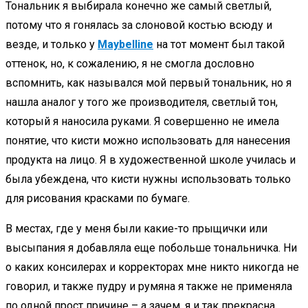
Тональник я выбирала конечно же самый светлый,
потому что я гонялась за слоновой костью всюду и
везде, и только у
Maybelline
на тот момент был такой
оттенок, но, к сожалению, я не смогла дословно
вспомнить, как назывался мой первый тональник, но я
нашла аналог у того же производителя, светлый тон,
который я наносила руками. Я совершенно не имела
понятие, что кисти можно использовать для нанесения
продукта на лицо. Я в художественной школе училась и
была убеждена, что кисти нужны использовать только
для рисования красками по бумаге.
В местах, где у меня были какие-то прыщички или
высыпания я добавляла еще побольше тональничка. Ни
о каких консилерах и корректорах мне никто никогда не
говорил, и также пудру и румяна я также не применяла
по одной прост причине – а зачем, я и так прекрасна.