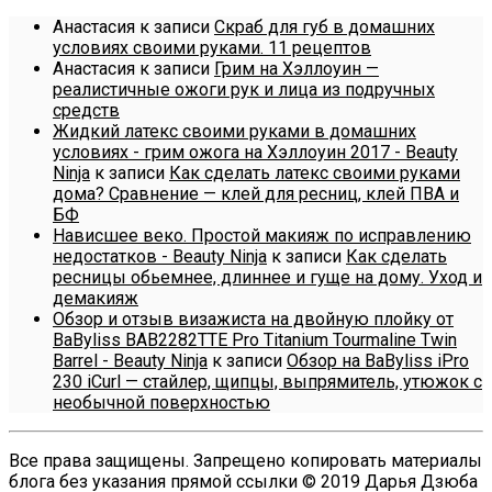
Анастасия
к записи
Скраб для губ в домашних
условиях своими руками. 11 рецептов
Анастасия
к записи
Грим на Хэллоуин —
реалистичные ожоги рук и лица из подручных
средств
Жидкий латекс своими руками в домашних
условиях - грим ожога на Хэллоуин 2017 - Beauty
Ninja
к записи
Как сделать латекс своими руками
дома? Сравнение — клей для ресниц, клей ПВА и
БФ
Нависшее веко. Простой макияж по исправлению
недостатков - Beauty Ninja
к записи
Как сделать
ресницы обьемнее, длиннее и гуще на дому. Уход и
демакияж
Обзор и отзыв визажиста на двойную плойку от
BaByliss BAB2282TTE Pro Titanium Tourmaline Twin
Barrel - Beauty Ninja
к записи
Обзор на BaByliss iPro
230 iCurl — стайлер, щипцы, выпрямитель, утюжок с
необычной поверхностью
Все права защищены. Запрещено копировать материалы
блога без указания прямой ссылки © 2019 Дарья Дзюба