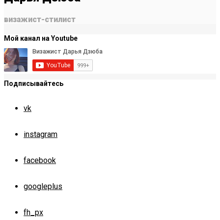
визажист-стилист
Мой канал на Youtube
Подписывайтесь
vk
instagram
facebook
googleplus
fh_px