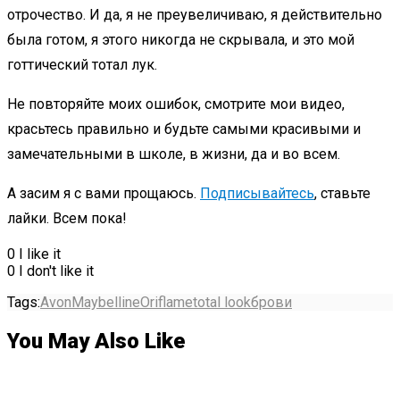
отрочество. И да, я не преувеличиваю, я действительно
была готом, я этого никогда не скрывала, и это мой
готтический тотал лук.
Не повторяйте моих ошибок, смотрите мои видео,
красьтесь правильно и будьте самыми красивыми и
замечательными в школе, в жизни, да и во всем.
А засим я с вами прощаюсь.
Подписывайтесь
, ставьте
лайки. Всем пока!
0
I like it
0
I don't like it
Tags:
Avon
Maybelline
Oriflame
total look
брови
You May Also Like