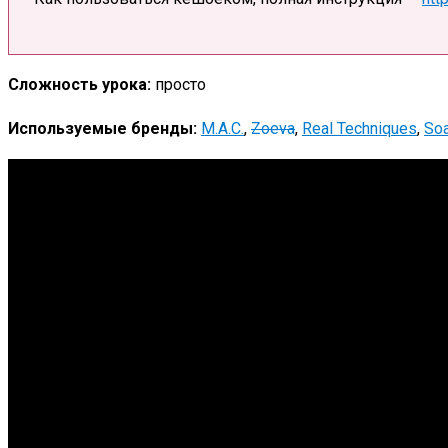
Сложность урока:
просто
Используемые бренды:
M.A.C.
,
Zoeva
,
Real Techniques
,
Soa