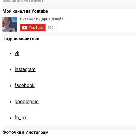
визажист-стилист
Мой канал на Youtube
Подписывайтесь
vk
instagram
facebook
googleplus
fh_px
Фоточки в Инстаграм