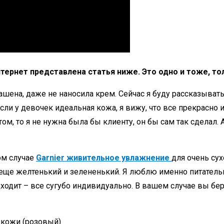
интернет представлена статья ниже. Это одно и тоже, то
ашена, даже не наносила крем. Сейчас я буду рассказывать
 если у девочек идеальная кожа, я вижу, что все прекрасн
нтом, то я не нужна была бы клиенту, он бы сам так сделал
ом случае
Garnier живительное увлажнение
для очень су
 еще желтенький и зелененький. Я люблю именно питательны
дходит – все сугубо индивидуально. В вашем случае вы б