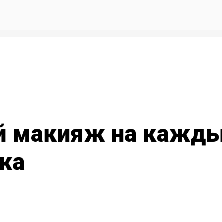
й макияж на кажды
жа