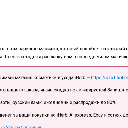
ть о том варианте макияжа, который подойдет на каждый сл
та. То есть сегодня я расскажу вам о повседневном макияж
имый магазин косметики и ухода iHerb —
https://dzu.ba/ih
о вашего заказа, иначе скидка не активируется! Запишите
карты, русский язык, ежедневные распродажи до 80%
нег за ваши покупки на iHerb, Aliexpress, Ebay и сотнях д
ps://dzu.ba/letykakwp