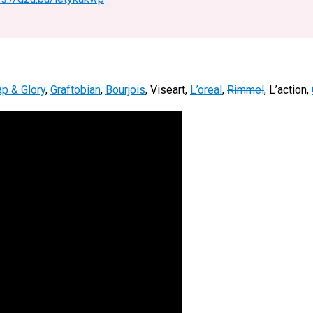
p & Glory
,
Graftobian
,
Bourjois
, Viseart,
L’oreal
,
Rimmel
, L’action,