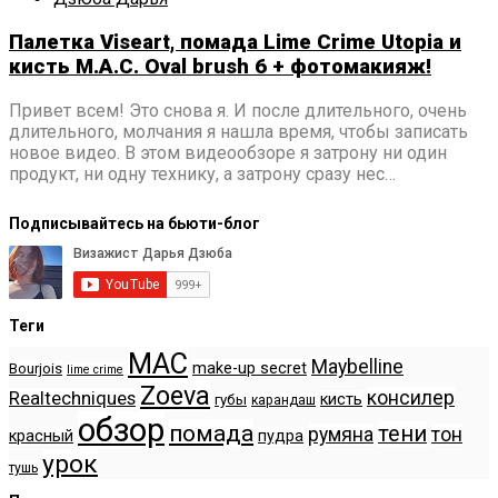
Палетка Viseart, помада Lime Crime Utopia и
кисть M.A.C. Oval brush 6 + фотомакияж!
Привет всем! Это снова я. И после длительного, очень
длительного, молчания я нашла время, чтобы записать
новое видео. В этом видеообзоре я затрону ни один
продукт, ни одну технику, а затрону сразу нес…
Подписывайтесь на бьюти-блог
Теги
MAC
Maybelline
make-up secret
Bourjois
lime crime
Zoeva
консилер
Realtechniques
кисть
губы
карандаш
обзор
помада
тени
румяна
тон
красный
пудра
урок
тушь