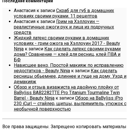
Последние комментарии
Анастасия
к записи
Скраб для губ в домашних
условиях своими руками. 11 рецептов
Анастасия
к записи
Грим на Хэллоуин —
реалистичные ожоги рук и лица из подручных
средств
Жидкий латекс своими руками в домашних
условиях - грим ожога на Хэллоуин 2017 - Beauty
Ninja
к записи
Как сделать латекс своими руками
дома? Сравнение — клей для ресниц, клей ПВА и
БФ
Нависшее веко. Простой макияж по исправлению
недостатков - Beauty Ninja
к записи
Как сделать
ресницы обьемнее, длиннее и гуще на дому. Уход и
демакияж
Обзор и отзыв визажиста на двойную плойку от
BaByliss BAB2282TTE Pro Titanium Tourmaline Twin
Barrel - Beauty Ninja
к записи
Обзор на BaByliss iPro
230 iCurl — стайлер, щипцы, выпрямитель, утюжок с
необычной поверхностью
Все права защищены. Запрещено копировать материалы