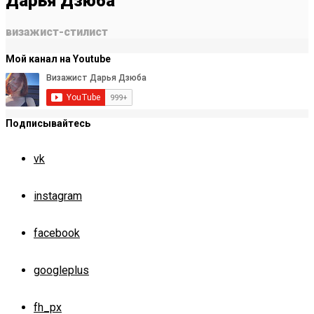
Дарья Дзюба
визажист-стилист
Мой канал на Youtube
Подписывайтесь
vk
instagram
facebook
googleplus
fh_px