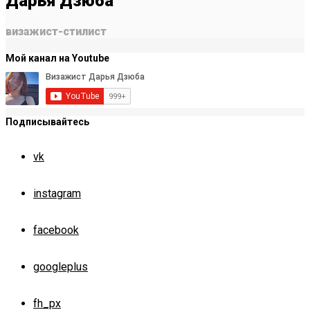
Дарья Дзюба
визажист-стилист
Мой канал на Youtube
Подписывайтесь
vk
instagram
facebook
googleplus
fh_px