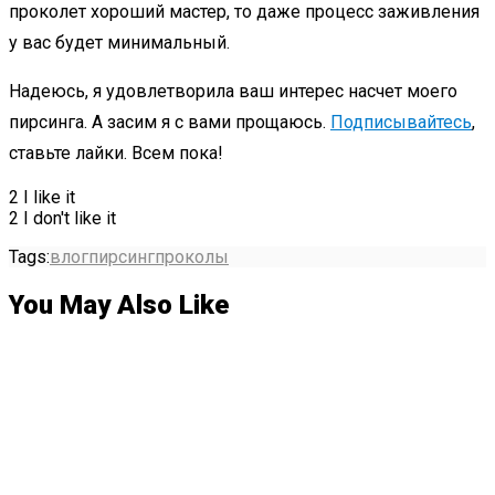
проколет хороший мастер, то даже процесс заживления
у вас будет минимальный.
Надеюсь, я удовлетворила ваш интерес насчет моего
пирсинга. А засим я с вами прощаюсь.
Подписывайтесь
,
ставьте лайки. Всем пока!
2
I like it
2
I don't like it
Tags:
влог
пирсинг
проколы
You May Also Like