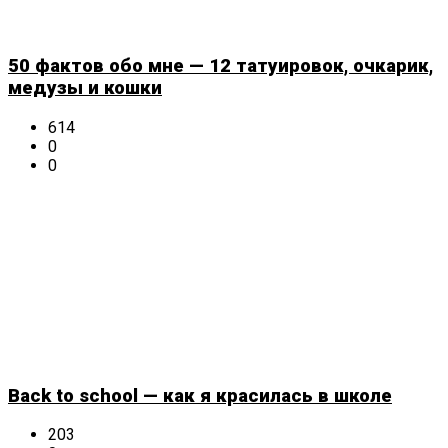
50 фактов обо мне — 12 татуировок, очкарик,
медузы и кошки
614
0
0
Back to school — как я красилась в школе
203