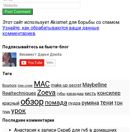
Post Comment
Этот сайт использует Akismet для борьбы со спамом.
Узнайте, как обрабатываются ваши данные
комментариев
.
Подписывайтесь на бьюти-блог
Теги
MAC
Maybelline
make-up secret
Bourjois
lime crime
Zoeva
консилер
Realtechniques
кисть
губы
карандаш
обзор
помада
тени
румяна
тон
красный
пудра
урок
тушь
Последние комментарии
Анастасия
к записи
Скраб для губ в домашних