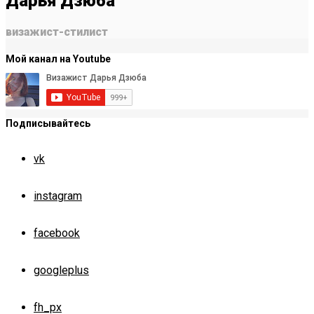
Дарья Дзюба
визажист-стилист
Мой канал на Youtube
Подписывайтесь
vk
instagram
facebook
googleplus
fh_px