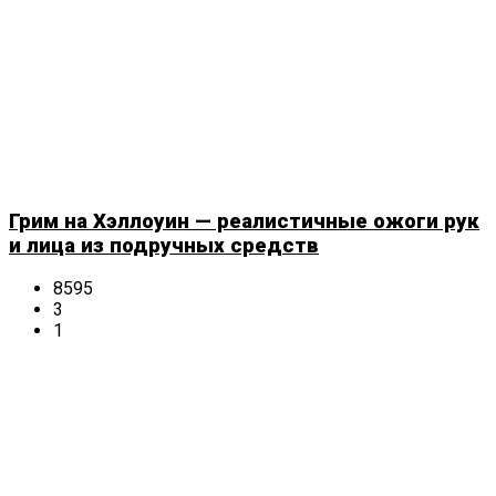
Грим на Хэллоуин — реалистичные ожоги рук
и лица из подручных средств
8595
3
1