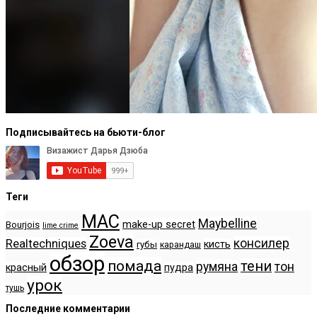
Подписывайтесь на бьюти-блог
Теги
MAC
Maybelline
make-up secret
Bourjois
lime crime
Zoeva
консилер
Realtechniques
кисть
губы
карандаш
обзор
помада
тени
румяна
тон
красный
пудра
урок
тушь
Последние комментарии