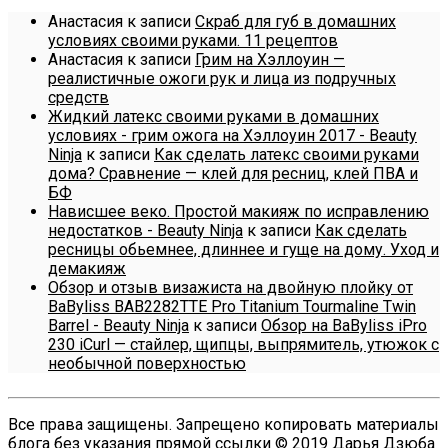
Анастасия
к записи
Скраб для губ в домашних
условиях своими руками. 11 рецептов
Анастасия
к записи
Грим на Хэллоуин —
реалистичные ожоги рук и лица из подручных
средств
Жидкий латекс своими руками в домашних
условиях - грим ожога на Хэллоуин 2017 - Beauty
Ninja
к записи
Как сделать латекс своими руками
дома? Сравнение — клей для ресниц, клей ПВА и
БФ
Нависшее веко. Простой макияж по исправлению
недостатков - Beauty Ninja
к записи
Как сделать
ресницы обьемнее, длиннее и гуще на дому. Уход и
демакияж
Обзор и отзыв визажиста на двойную плойку от
BaByliss BAB2282TTE Pro Titanium Tourmaline Twin
Barrel - Beauty Ninja
к записи
Обзор на BaByliss iPro
230 iCurl — стайлер, щипцы, выпрямитель, утюжок с
необычной поверхностью
Все права защищены. Запрещено копировать материалы
блога без указания прямой ссылки © 2019 Дарья Дзюба