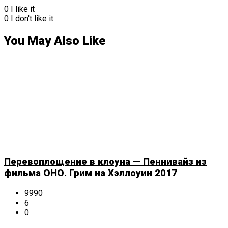
0
I like it
0
I don't like it
You May Also Like
Перевоплощение в клоуна — Пеннивайз из
фильма ОНО. Грим на Хэллоуин 2017
9990
6
0