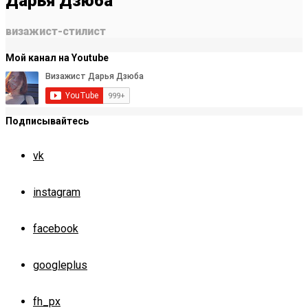
Дарья Дзюба
визажист-стилист
Мой канал на Youtube
Подписывайтесь
vk
instagram
facebook
googleplus
fh_px