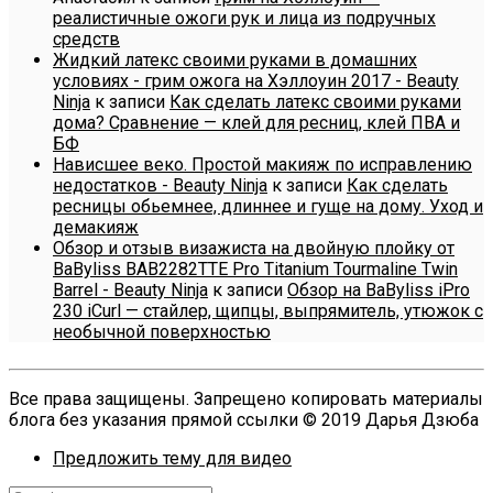
реалистичные ожоги рук и лица из подручных
средств
Жидкий латекс своими руками в домашних
условиях - грим ожога на Хэллоуин 2017 - Beauty
Ninja
к записи
Как сделать латекс своими руками
дома? Сравнение — клей для ресниц, клей ПВА и
БФ
Нависшее веко. Простой макияж по исправлению
недостатков - Beauty Ninja
к записи
Как сделать
ресницы обьемнее, длиннее и гуще на дому. Уход и
демакияж
Обзор и отзыв визажиста на двойную плойку от
BaByliss BAB2282TTE Pro Titanium Tourmaline Twin
Barrel - Beauty Ninja
к записи
Обзор на BaByliss iPro
230 iCurl — стайлер, щипцы, выпрямитель, утюжок с
необычной поверхностью
Все права защищены. Запрещено копировать материалы
блога без указания прямой ссылки © 2019 Дарья Дзюба
Предложить тему для видео