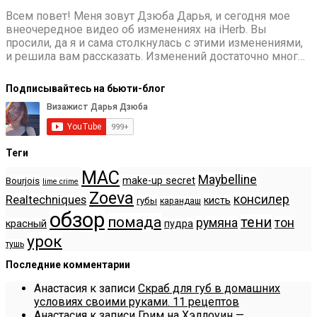
Всем повет! Меня зовут Дзюба Дарья, и сегодня мое
внеочередное видео об изменениях на iHerb. Вы
просили, да я и сама столкнулась с этими изменениями,
и решила вам рассказать. Изменений достаточно мног…
Подписывайтесь на бьюти-блог
Теги
MAC
Maybelline
make-up secret
Bourjois
lime crime
Zoeva
консилер
Realtechniques
кисть
губы
карандаш
обзор
помада
тени
румяна
тон
красный
пудра
урок
тушь
Последние комментарии
Анастасия
к записи
Скраб для губ в домашних
условиях своими руками. 11 рецептов
Анастасия
к записи
Грим на Хэллоуин —