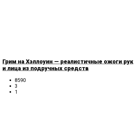
Грим на Хэллоуин — реалистичные ожоги рук
и лица из подручных средств
8590
3
1