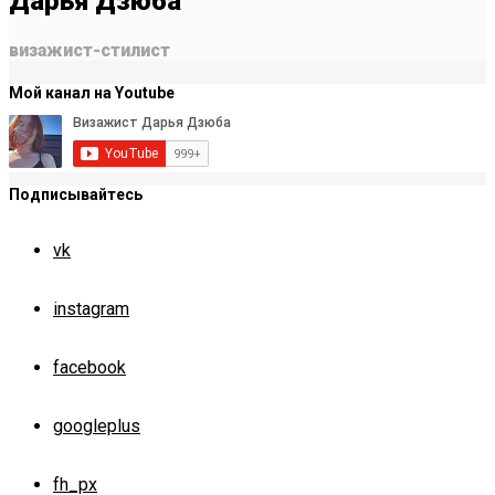
Дарья Дзюба
визажист-стилист
Мой канал на Youtube
Подписывайтесь
vk
instagram
facebook
googleplus
fh_px