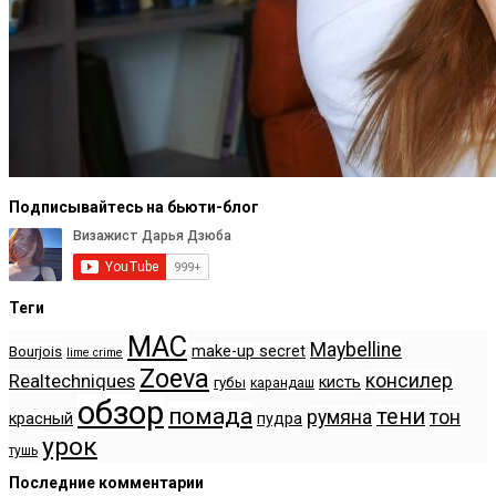
Подписывайтесь на бьюти-блог
Теги
MAC
Maybelline
make-up secret
Bourjois
lime crime
Zoeva
консилер
Realtechniques
кисть
губы
карандаш
обзор
помада
тени
румяна
тон
красный
пудра
урок
тушь
Последние комментарии