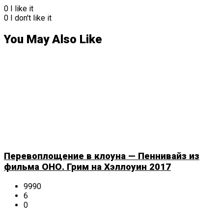
0
I like it
0
I don't like it
You May Also Like
Перевоплощение в клоуна — Пеннивайз из
фильма ОНО. Грим на Хэллоуин 2017
9990
6
0