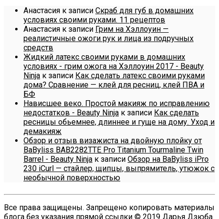
Анастасия
к записи
Скраб для губ в домашних
условиях своими руками. 11 рецептов
Анастасия
к записи
Грим на Хэллоуин —
реалистичные ожоги рук и лица из подручных
средств
Жидкий латекс своими руками в домашних
условиях - грим ожога на Хэллоуин 2017 - Beauty
Ninja
к записи
Как сделать латекс своими руками
дома? Сравнение — клей для ресниц, клей ПВА и
БФ
Нависшее веко. Простой макияж по исправлению
недостатков - Beauty Ninja
к записи
Как сделать
ресницы обьемнее, длиннее и гуще на дому. Уход и
демакияж
Обзор и отзыв визажиста на двойную плойку от
BaByliss BAB2282TTE Pro Titanium Tourmaline Twin
Barrel - Beauty Ninja
к записи
Обзор на BaByliss iPro
230 iCurl — стайлер, щипцы, выпрямитель, утюжок с
необычной поверхностью
Все права защищены. Запрещено копировать материалы
блога без указания прямой ссылки © 2019 Дарья Дзюба