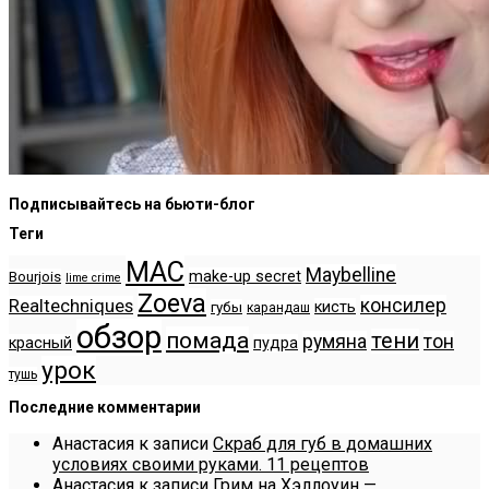
Подписывайтесь на бьюти-блог
Теги
MAC
Maybelline
make-up secret
Bourjois
lime crime
Zoeva
консилер
Realtechniques
кисть
губы
карандаш
обзор
помада
тени
румяна
тон
красный
пудра
урок
тушь
Последние комментарии
Анастасия
к записи
Скраб для губ в домашних
условиях своими руками. 11 рецептов
Анастасия
к записи
Грим на Хэллоуин —