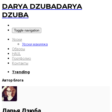
DARYA DZUBA
DARYA
DZUBA
Toggle navigation
Уроки
Уроки макияжа
Обзоры
HAUL
Портфолио
Контакты
Trending
Автор блога
Дарья Дзюба