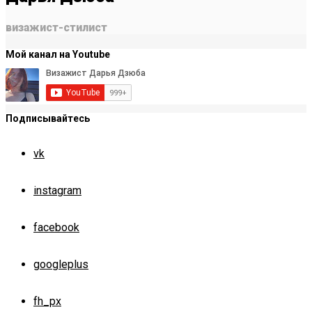
визажист-стилист
Мой канал на Youtube
Подписывайтесь
vk
instagram
facebook
googleplus
fh_px