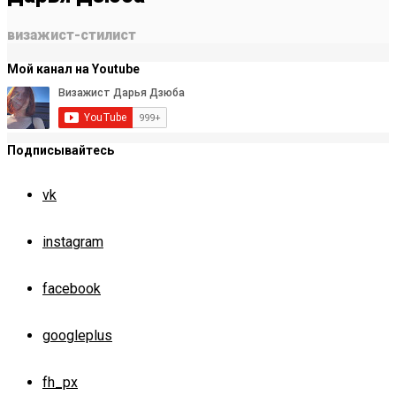
визажист-стилист
Мой канал на Youtube
Подписывайтесь
vk
instagram
facebook
googleplus
fh_px