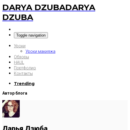
DARYA DZUBA
DARYA
DZUBA
Toggle navigation
Уроки
Уроки макияжа
Обзоры
HAUL
Портфолио
Контакты
Trending
Автор блога
Дарья Дзюба