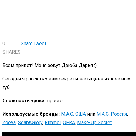
0
Share
Tweet
SHARES
Всем привет! Меня зовут Дзюба Дарья :)
Сегодня я расскажу вам секреты насыщенных красных
губ.
Сложность урока:
просто
Используемые бренды:
M.A.C. США
или
M.A.C. Россия
,
Zoeva
,
Soap&Glory
,
Rimmel
,
OFRA
,
Make-Up Secret