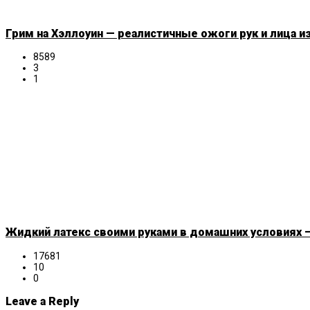
Грим на Хэллоуин — реалистичные ожоги рук и лица и
8589
3
1
Жидкий латекс своими руками в домашних условиях —
17681
10
0
Leave a Reply