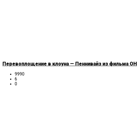
Перевоплощение в клоуна — Пеннивайз из фильма ОНО
9990
6
0