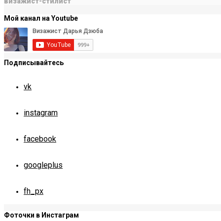
визажист-стилист
Мой канал на Youtube
Подписывайтесь
vk
instagram
facebook
googleplus
fh_px
Фоточки в Инстаграм