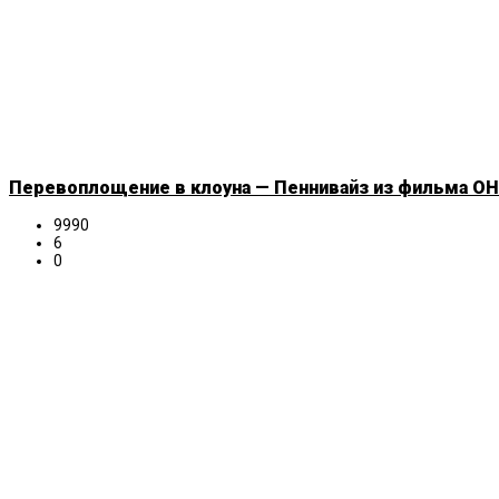
Перевоплощение в клоуна — Пеннивайз из фильма ОНО
9990
6
0