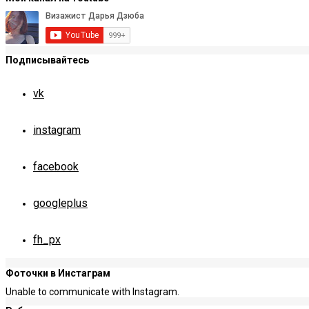
Подписывайтесь
vk
instagram
facebook
googleplus
fh_px
Фоточки в Инстаграм
Unable to communicate with Instagram.