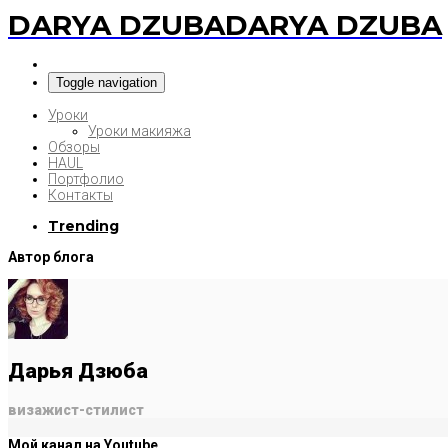
DARYA DZUBA
DARYA DZUBA
Toggle navigation
Уроки
Уроки макияжа
Обзоры
HAUL
Портфолио
Контакты
Trending
Автор блога
Дарья Дзюба
визажист-стилист
Мой канал на Youtube