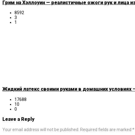
Грим на Хэллоуин — реалистичные ожоги рук и лица и
8592
3
1
Жидкий латекс своими руками в домашних условиях —
17688
10
0
Leave a Reply
Your email address will not be published. Required fields are marked *