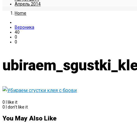
Апрель 2014
Home
Вероника
40
0
0
ubiraem_sgustki_kle
0
I like it
0
I don't like it
You May Also Like