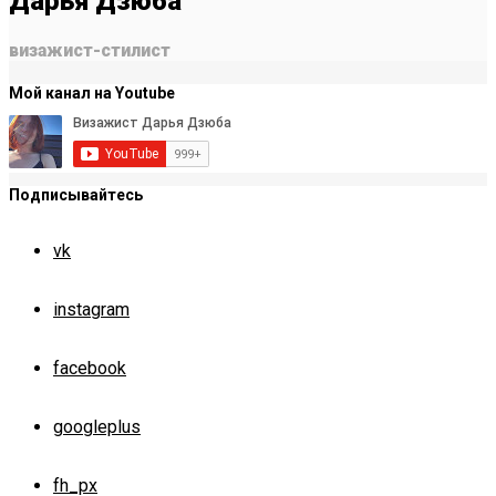
Дарья Дзюба
визажист-стилист
Мой канал на Youtube
Подписывайтесь
vk
instagram
facebook
googleplus
fh_px