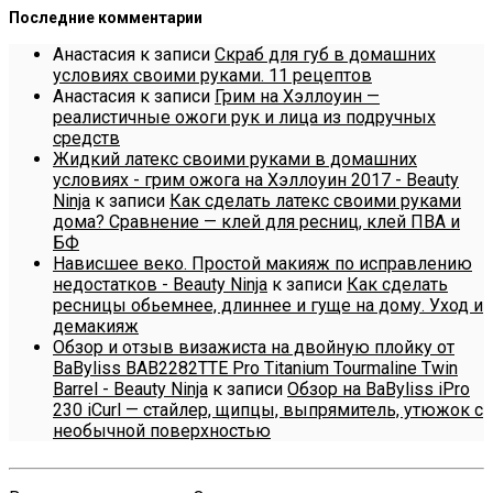
Последние комментарии
Анастасия
к записи
Скраб для губ в домашних
условиях своими руками. 11 рецептов
Анастасия
к записи
Грим на Хэллоуин —
реалистичные ожоги рук и лица из подручных
средств
Жидкий латекс своими руками в домашних
условиях - грим ожога на Хэллоуин 2017 - Beauty
Ninja
к записи
Как сделать латекс своими руками
дома? Сравнение — клей для ресниц, клей ПВА и
БФ
Нависшее веко. Простой макияж по исправлению
недостатков - Beauty Ninja
к записи
Как сделать
ресницы обьемнее, длиннее и гуще на дому. Уход и
демакияж
Обзор и отзыв визажиста на двойную плойку от
BaByliss BAB2282TTE Pro Titanium Tourmaline Twin
Barrel - Beauty Ninja
к записи
Обзор на BaByliss iPro
230 iCurl — стайлер, щипцы, выпрямитель, утюжок с
необычной поверхностью