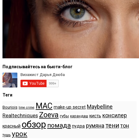
Подписывайтесь на бьюти-блог
Теги
MAC
Maybelline
make-up secret
Bourjois
lime crime
Zoeva
консилер
Realtechniques
кисть
губы
карандаш
обзор
помада
тени
румяна
тон
красный
пудра
урок
тушь