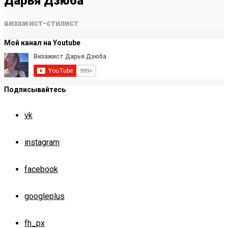
Дарья Дзюба
визажист-стилист
Мой канал на Youtube
Подписывайтесь
vk
instagram
facebook
googleplus
fh_px