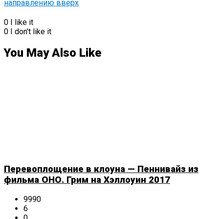
0
I like it
0
I don't like it
You May Also Like
Перевоплощение в клоуна — Пеннивайз из
фильма ОНО. Грим на Хэллоуин 2017
9990
6
0