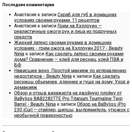
Последние комментарии
Анастасия
к записи
Скраб для губ в домашних
условиях своими руками. 11 рецептов
Анастасия
к записи
Грим на Хэллоуин —
реалистичные ожоги рук и лица из подручных
средств
Жидкий латекс своими руками в домашних
условиях - грим ожога на Хэллоуин 2017 - Beauty
Ninja
к записи
Как сделать латекс своими руками
дома? Сравнение — клей для ресниц, клей ПВА и
БФ
Нависшее веко. Простой макияж по исправлению
недостатков - Beauty Ninja
к записи
Как сделать
ресницы обьемнее, длиннее и гуще на дому. Уход и
демакияж
Обзор и отзыв визажиста на двойную плойку от
BaByliss BAB2282TTE Pro Titanium Tourmaline Twin
Barrel - Beauty Ninja
к записи
Обзор на BaByliss iPro
230 iCurl — стайлер, щипцы, выпрямитель, утюжок с
необычной поверхностью