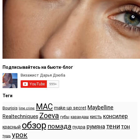
Подписывайтесь на бьюти-блог
Теги
MAC
Maybelline
make-up secret
Bourjois
lime crime
Zoeva
консилер
Realtechniques
кисть
губы
карандаш
обзор
помада
тени
румяна
тон
красный
пудра
урок
тушь