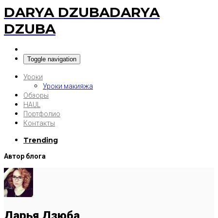
DARYA DZUBA
DARYA
DZUBA
Toggle navigation
Уроки
Уроки макияжа
Обзоры
HAUL
Портфолио
Контакты
Trending
Автор блога
Дарья Дзюба