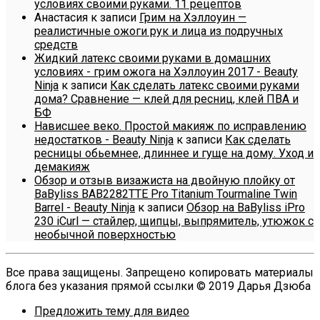
условиях своими руками. 11 рецептов
Анастасия
к записи
Грим на Хэллоуин —
реалистичные ожоги рук и лица из подручных
средств
Жидкий латекс своими руками в домашних
условиях - грим ожога на Хэллоуин 2017 - Beauty
Ninja
к записи
Как сделать латекс своими руками
дома? Сравнение — клей для ресниц, клей ПВА и
БФ
Нависшее веко. Простой макияж по исправлению
недостатков - Beauty Ninja
к записи
Как сделать
ресницы обьемнее, длиннее и гуще на дому. Уход и
демакияж
Обзор и отзыв визажиста на двойную плойку от
BaByliss BAB2282TTE Pro Titanium Tourmaline Twin
Barrel - Beauty Ninja
к записи
Обзор на BaByliss iPro
230 iCurl — стайлер, щипцы, выпрямитель, утюжок с
необычной поверхностью
Все права защищены. Запрещено копировать материалы
блога без указания прямой ссылки © 2019 Дарья Дзюба
Предложить тему для видео