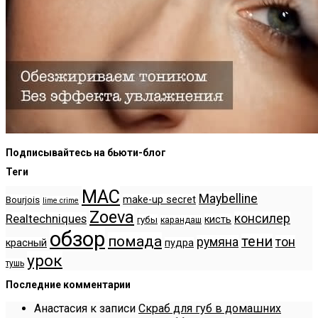
Подписывайтесь на бьюти-блог
Теги
MAC
Maybelline
make-up secret
Bourjois
lime crime
Zoeva
консилер
Realtechniques
кисть
губы
карандаш
обзор
помада
тени
румяна
тон
красный
пудра
урок
тушь
Последние комментарии
Анастасия
к записи
Скраб для губ в домашних