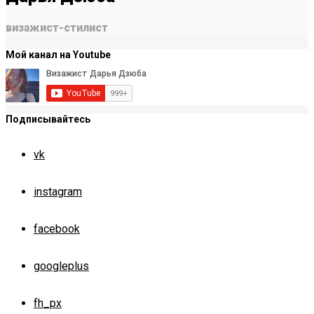
визажист-стилист
Мой канал на Youtube
Подписывайтесь
vk
instagram
facebook
googleplus
fh_px