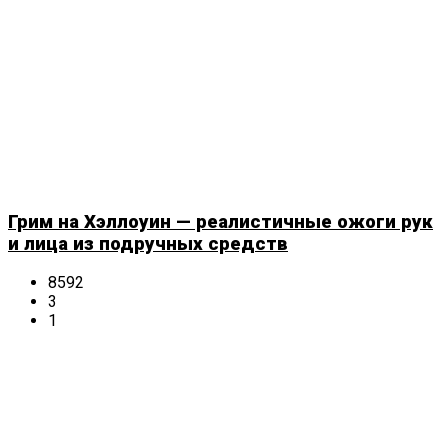
Грим на Хэллоуин — реалистичные ожоги рук
и лица из подручных средств
8592
3
1