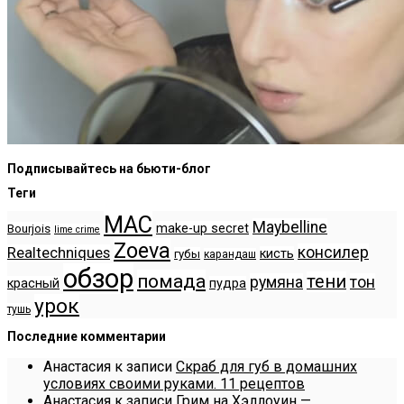
Подписывайтесь на бьюти-блог
Теги
MAC
Maybelline
make-up secret
Bourjois
lime crime
Zoeva
консилер
Realtechniques
кисть
губы
карандаш
обзор
помада
тени
румяна
тон
красный
пудра
урок
тушь
Последние комментарии
Анастасия
к записи
Скраб для губ в домашних
условиях своими руками. 11 рецептов
Анастасия
к записи
Грим на Хэллоуин —