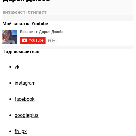
визажист-стилист
Мой канал на Youtube
Подписывайтесь
vk
instagram
facebook
googleplus
fh_px