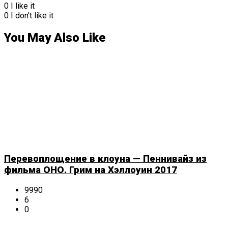
0
I like it
0
I don't like it
You May Also Like
Перевоплощение в клоуна — Пеннивайз из
фильма ОНО. Грим на Хэллоуин 2017
9990
6
0