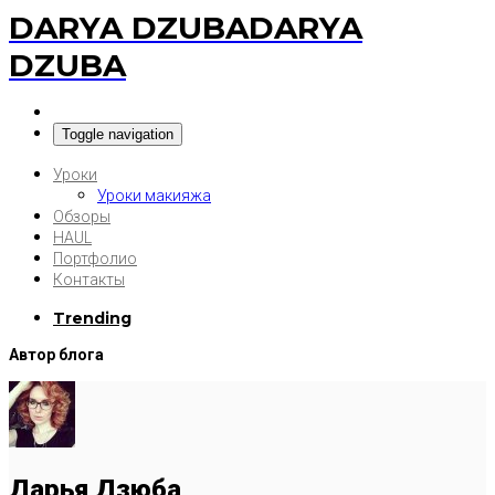
DARYA DZUBA
DARYA
DZUBA
Toggle navigation
Уроки
Уроки макияжа
Обзоры
HAUL
Портфолио
Контакты
Trending
Автор блога
Дарья Дзюба