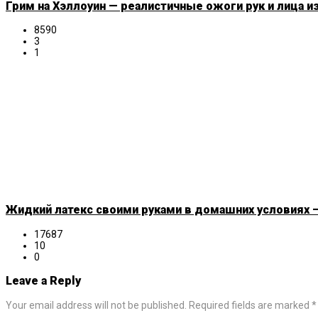
Грим на Хэллоуин — реалистичные ожоги рук и лица и
8590
3
1
Жидкий латекс своими руками в домашних условиях —
17687
10
0
Leave a Reply
Your email address will not be published. Required fields are marked *