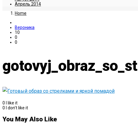
Апрель 2014
Home
Вероника
10
0
0
gotovyj_obraz_so_s
0
I like it
0
I don't like it
You May Also Like