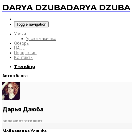
DARYA DZUBA
DARYA DZUBA
Toggle navigation
Уроки
Уроки макияжа
Обзоры
HAUL
Портфолио
Контакты
Trending
Автор блога
Дарья Дзюба
визажист-стилист
Мой канал на Youtube