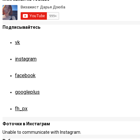
Подписывайтесь
vk
instagram
facebook
googleplus
fh_px
Фоточки в Инстаграм
Unable to communicate with Instagram.