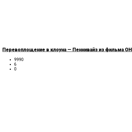
Перевоплощение в клоуна — Пеннивайз из фильма ОНО
9990
6
0