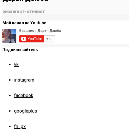
визажист-стилист
Мой канал на Youtube
Подписывайтесь
vk
instagram
facebook
googleplus
fh_px