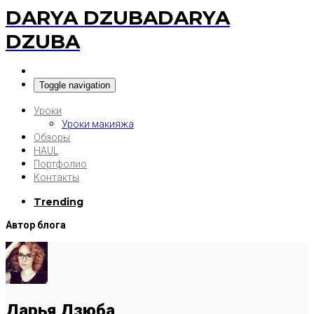
DARYA DZUBA
DARYA
DZUBA
Toggle navigation
Уроки
Уроки макияжа
Обзоры
HAUL
Портфолио
Контакты
Trending
Автор блога
Дарья Дзюба