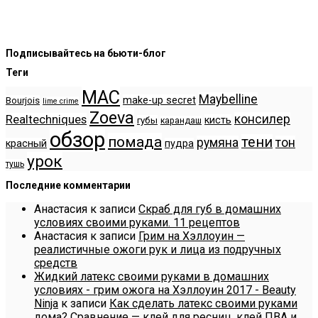
Подписывайтесь на бьюти-блог
Теги
MAC
Maybelline
make-up secret
Bourjois
lime crime
Zoeva
консилер
Realtechniques
кисть
губы
карандаш
обзор
помада
тени
румяна
тон
красный
пудра
урок
тушь
Последние комментарии
Анастасия
к записи
Скраб для губ в домашних
условиях своими руками. 11 рецептов
Анастасия
к записи
Грим на Хэллоуин —
реалистичные ожоги рук и лица из подручных
средств
Жидкий латекс своими руками в домашних
условиях - грим ожога на Хэллоуин 2017 - Beauty
Ninja
к записи
Как сделать латекс своими руками
дома? Сравнение — клей для ресниц, клей ПВА и