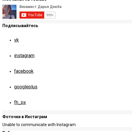
Подписывайтесь
vk
instagram
facebook
googleplus
fh_px
Фоточки в Инстаграм
Unable to communicate with Instagram.