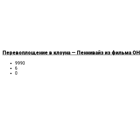
Перевоплощение в клоуна — Пеннивайз из фильма ОНО
9990
6
0