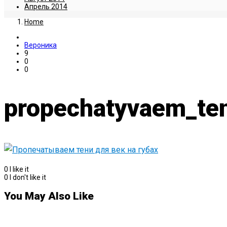
Апрель 2014
Home
Вероника
9
0
0
propechatyvaem_ten
0
I like it
0
I don't like it
You May Also Like