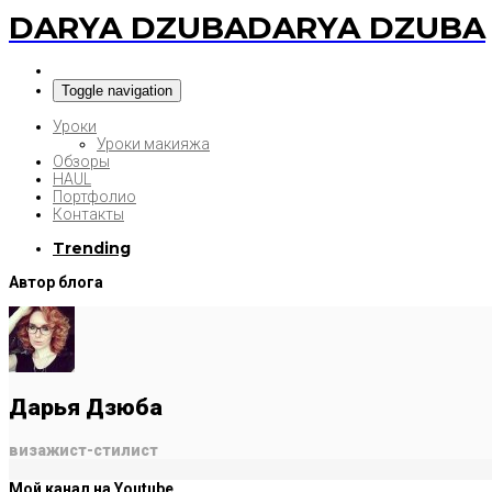
DARYA DZUBA
DARYA DZUBA
Toggle navigation
Уроки
Уроки макияжа
Обзоры
HAUL
Портфолио
Контакты
Trending
Автор блога
Дарья Дзюба
визажист-стилист
Мой канал на Youtube