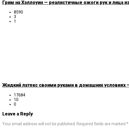
Грим на Хэллоуин — реалистичные ожоги рук и лица и
8590
3
1
Жидкий латекс своими руками в домашних условиях —
17684
10
0
Leave a Reply
Your email address will not be published. Required fields are marked *