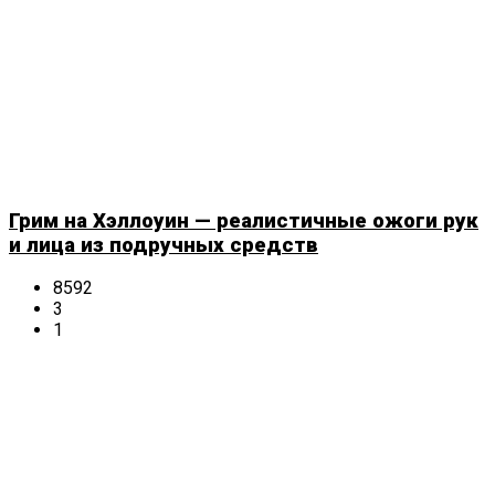
Грим на Хэллоуин — реалистичные ожоги рук
и лица из подручных средств
8592
3
1