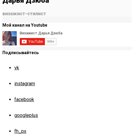
Дарья Дзюба
визажист-стилист
Мой канал на Youtube
Подписывайтесь
vk
instagram
facebook
googleplus
fh_px