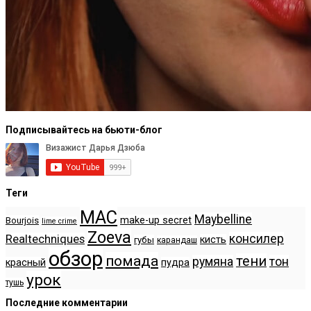
Подписывайтесь на бьюти-блог
Теги
MAC
Maybelline
make-up secret
Bourjois
lime crime
Zoeva
консилер
Realtechniques
кисть
губы
карандаш
обзор
помада
тени
румяна
тон
красный
пудра
урок
тушь
Последние комментарии