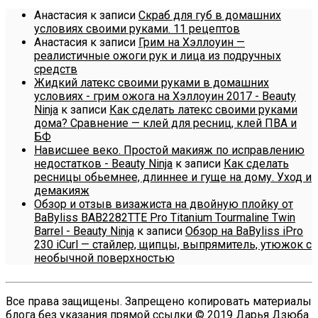
Анастасия
к записи
Скраб для губ в домашних
условиях своими руками. 11 рецептов
Анастасия
к записи
Грим на Хэллоуин —
реалистичные ожоги рук и лица из подручных
средств
Жидкий латекс своими руками в домашних
условиях - грим ожога на Хэллоуин 2017 - Beauty
Ninja
к записи
Как сделать латекс своими руками
дома? Сравнение — клей для ресниц, клей ПВА и
БФ
Нависшее веко. Простой макияж по исправлению
недостатков - Beauty Ninja
к записи
Как сделать
ресницы обьемнее, длиннее и гуще на дому. Уход и
демакияж
Обзор и отзыв визажиста на двойную плойку от
BaByliss BAB2282TTE Pro Titanium Tourmaline Twin
Barrel - Beauty Ninja
к записи
Обзор на BaByliss iPro
230 iCurl — стайлер, щипцы, выпрямитель, утюжок с
необычной поверхностью
Все права защищены. Запрещено копировать материалы
блога без указания прямой ссылки © 2019 Дарья Дзюба