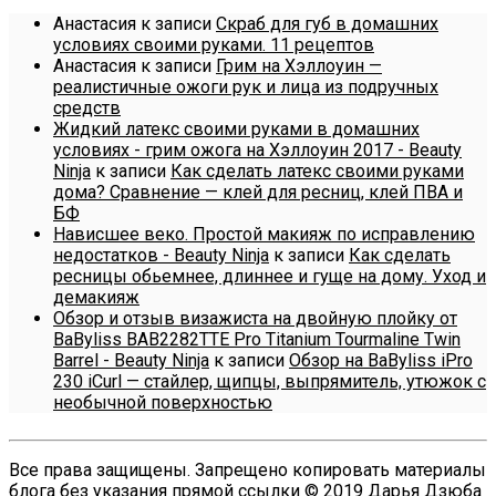
Анастасия
к записи
Скраб для губ в домашних
условиях своими руками. 11 рецептов
Анастасия
к записи
Грим на Хэллоуин —
реалистичные ожоги рук и лица из подручных
средств
Жидкий латекс своими руками в домашних
условиях - грим ожога на Хэллоуин 2017 - Beauty
Ninja
к записи
Как сделать латекс своими руками
дома? Сравнение — клей для ресниц, клей ПВА и
БФ
Нависшее веко. Простой макияж по исправлению
недостатков - Beauty Ninja
к записи
Как сделать
ресницы обьемнее, длиннее и гуще на дому. Уход и
демакияж
Обзор и отзыв визажиста на двойную плойку от
BaByliss BAB2282TTE Pro Titanium Tourmaline Twin
Barrel - Beauty Ninja
к записи
Обзор на BaByliss iPro
230 iCurl — стайлер, щипцы, выпрямитель, утюжок с
необычной поверхностью
Все права защищены. Запрещено копировать материалы
блога без указания прямой ссылки © 2019 Дарья Дзюба