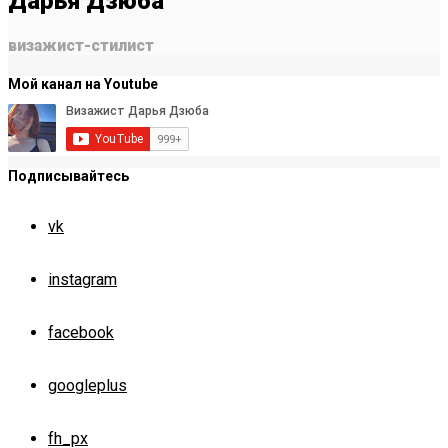
Дарья Дзюба
визажист-стилист
Мой канал на Youtube
Подписывайтесь
vk
instagram
facebook
googleplus
fh_px