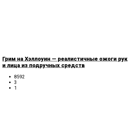
Грим на Хэллоуин — реалистичные ожоги рук
и лица из подручных средств
8592
3
1