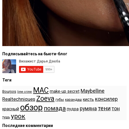
Подписывайтесь на бьюти-блог
Теги
MAC
Maybelline
make-up secret
Bourjois
lime crime
Zoeva
консилер
Realtechniques
кисть
губы
карандаш
обзор
помада
тени
румяна
тон
красный
пудра
урок
тушь
Последние комментарии