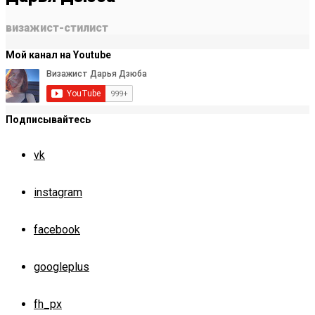
визажист-стилист
Мой канал на Youtube
Подписывайтесь
vk
instagram
facebook
googleplus
fh_px