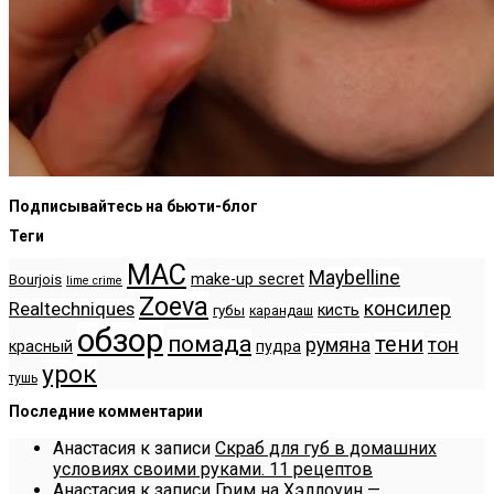
Подписывайтесь на бьюти-блог
Теги
MAC
Maybelline
make-up secret
Bourjois
lime crime
Zoeva
консилер
Realtechniques
кисть
губы
карандаш
обзор
помада
тени
румяна
тон
красный
пудра
урок
тушь
Последние комментарии
Анастасия
к записи
Скраб для губ в домашних
условиях своими руками. 11 рецептов
Анастасия
к записи
Грим на Хэллоуин —