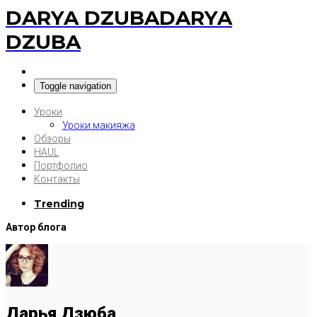
DARYA DZUBA
DARYA
DZUBA
Toggle navigation
Уроки
Уроки макияжа
Обзоры
HAUL
Портфолио
Контакты
Trending
Автор блога
Дарья Дзюба