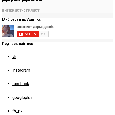
визажист-стилист
Мой канал на Youtube
Подписывайтесь
vk
instagram
facebook
googleplus
fh_px