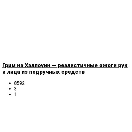
Грим на Хэллоуин — реалистичные ожоги рук
и лица из подручных средств
8592
3
1