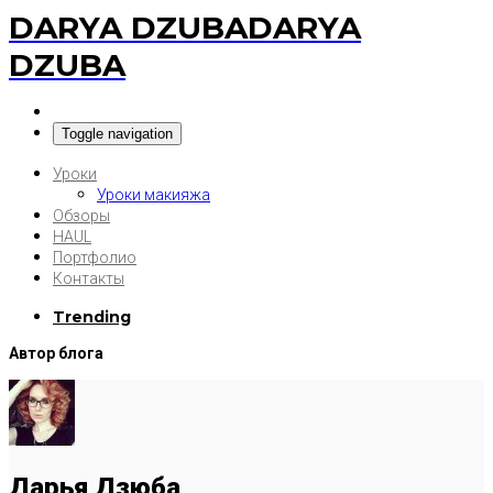
DARYA DZUBA
DARYA
DZUBA
Toggle navigation
Уроки
Уроки макияжа
Обзоры
HAUL
Портфолио
Контакты
Trending
Автор блога
Дарья Дзюба