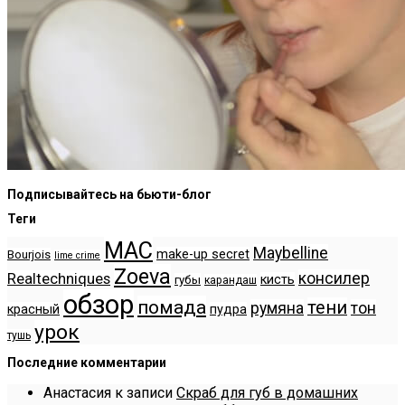
Подписывайтесь на бьюти-блог
Теги
MAC
Maybelline
make-up secret
Bourjois
lime crime
Zoeva
консилер
Realtechniques
кисть
губы
карандаш
обзор
помада
тени
румяна
тон
красный
пудра
урок
тушь
Последние комментарии
Анастасия
к записи
Скраб для губ в домашних