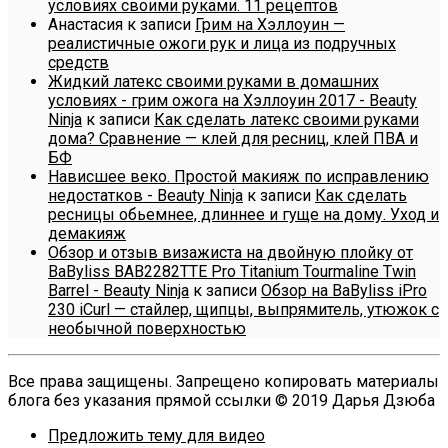
условиях своими руками. 11 рецептов
Анастасия
к записи
Грим на Хэллоуин —
реалистичные ожоги рук и лица из подручных
средств
Жидкий латекс своими руками в домашних
условиях - грим ожога на Хэллоуин 2017 - Beauty
Ninja
к записи
Как сделать латекс своими руками
дома? Сравнение — клей для ресниц, клей ПВА и
БФ
Нависшее веко. Простой макияж по исправлению
недостатков - Beauty Ninja
к записи
Как сделать
ресницы обьемнее, длиннее и гуще на дому. Уход и
демакияж
Обзор и отзыв визажиста на двойную плойку от
BaByliss BAB2282TTE Pro Titanium Tourmaline Twin
Barrel - Beauty Ninja
к записи
Обзор на BaByliss iPro
230 iCurl — стайлер, щипцы, выпрямитель, утюжок с
необычной поверхностью
Все права защищены. Запрещено копировать материалы
блога без указания прямой ссылки © 2019 Дарья Дзюба
Предложить тему для видео