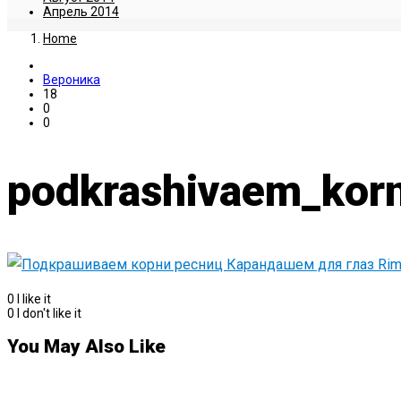
Апрель 2014
Home
Вероника
18
0
0
podkrashivaem_korn
0
I like it
0
I don't like it
You May Also Like