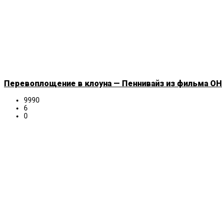
Перевоплощение в клоуна — Пеннивайз из фильма ОНО
9990
6
0