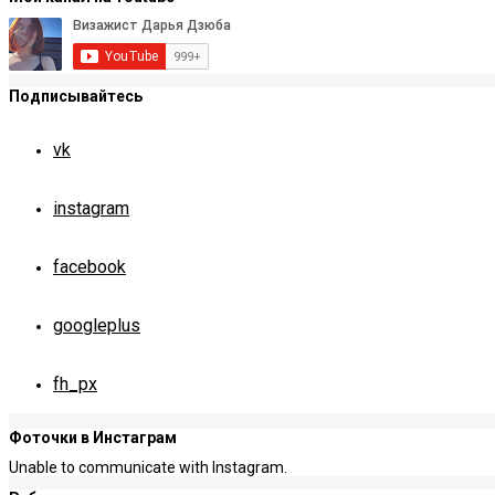
Подписывайтесь
vk
instagram
facebook
googleplus
fh_px
Фоточки в Инстаграм
Unable to communicate with Instagram.