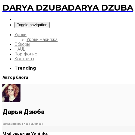
DARYA DZUBA
DARYA DZUBA
Toggle navigation
Уроки
Уроки макияжа
Обзоры
HAUL
Портфолио
Контакты
Trending
Автор блога
Дарья Дзюба
визажист-стилист
Мой канал на Youtube