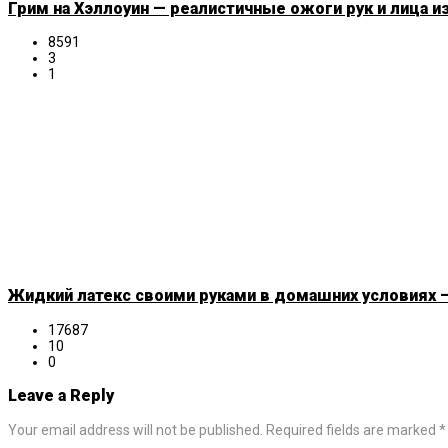
Грим на Хэллоуин — реалистичные ожоги рук и лица и
8591
3
1
Жидкий латекс своими руками в домашних условиях —
17687
10
0
Leave a Reply
Your email address will not be published. Required fields are marked *