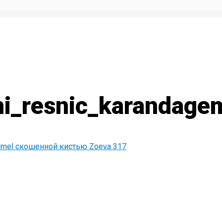
i_resnic_karandage