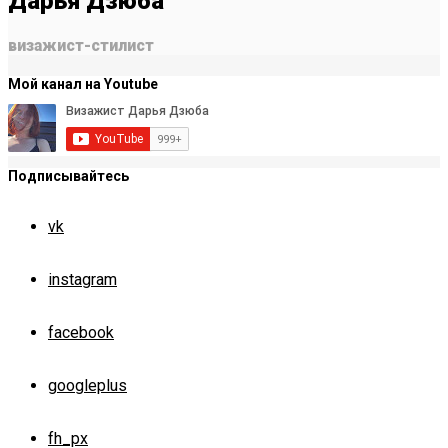
Дарья Дзюба
визажист-стилист
Мой канал на Youtube
Подписывайтесь
vk
instagram
facebook
googleplus
fh_px