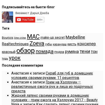
Подписывайтесь на бьюти-блог
Теги
MAC
Maybelline
make-up secret
Bourjois
lime crime
Zoeva
консилер
Realtechniques
кисть
губы
карандаш
обзор
помада
тени
румяна
тон
красный
пудра
урок
тушь
Последние комментарии
Анастасия
к записи
Скраб для губ в домашних
условиях своими руками. 11 рецептов
Анастасия
к записи
Грим на Хэллоуин —
реалистичные ожоги рук и лица из подручных
средств
Жидкий латекс своими руками в домашних
условиях - грим ожога на Хэллоуин 2017 - Beauty
Ninja
к записи
Как сделать латекс своими руками