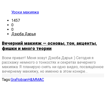
Уроки макияжа
1457
0
0
Дзюба Дарья
Вечерний макияж — основы, тон, акценты,
фишки и много теории
Всем привет! Меня зовут Дзюба Дарья :) Сегодня я
расскажу немного о тонкостях и секретах вечернего
макияжа. Я планирую снять ни одно видео, посвящённое
вечернему макияжу, но именно в этом конкре…
Tags:
Graftobian
H&M
MAC