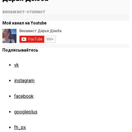
визажист-стилист
Мой канал на Youtube
Подписывайтесь
vk
instagram
facebook
googleplus
fh_px