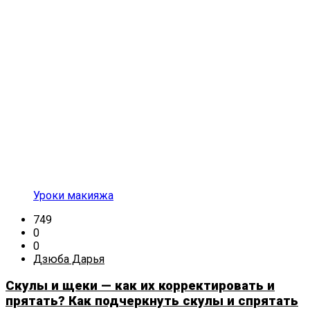
Уроки макияжа
749
0
0
Дзюба Дарья
Скулы и щеки — как их корректировать и
прятать? Как подчеркнуть скулы и спрятать