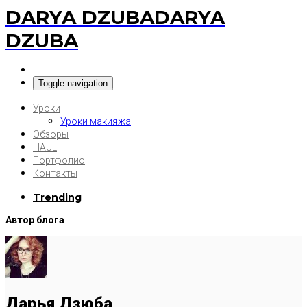
DARYA DZUBA
DARYA
DZUBA
Toggle navigation
Уроки
Уроки макияжа
Обзоры
HAUL
Портфолио
Контакты
Trending
Автор блога
Дарья Дзюба