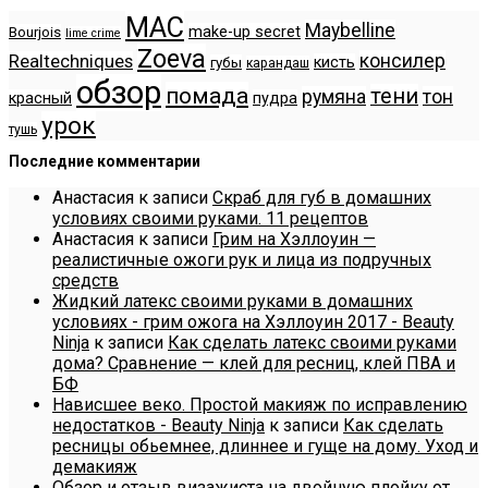
MAC
Maybelline
make-up secret
Bourjois
lime crime
Zoeva
консилер
Realtechniques
кисть
губы
карандаш
обзор
помада
тени
румяна
тон
красный
пудра
урок
тушь
Последние комментарии
Анастасия
к записи
Скраб для губ в домашних
условиях своими руками. 11 рецептов
Анастасия
к записи
Грим на Хэллоуин —
реалистичные ожоги рук и лица из подручных
средств
Жидкий латекс своими руками в домашних
условиях - грим ожога на Хэллоуин 2017 - Beauty
Ninja
к записи
Как сделать латекс своими руками
дома? Сравнение — клей для ресниц, клей ПВА и
БФ
Нависшее веко. Простой макияж по исправлению
недостатков - Beauty Ninja
к записи
Как сделать
ресницы обьемнее, длиннее и гуще на дому. Уход и
демакияж
Обзор и отзыв визажиста на двойную плойку от