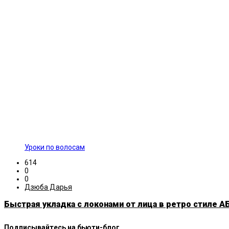
Уроки по волосам
614
0
0
Дзюба Дарья
Быстрая укладка с локонами от лица в ретро стиле АБ
Подписывайтесь на бьюти-блог