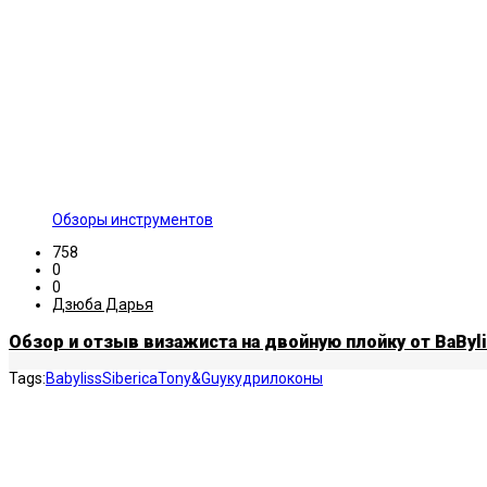
Обзоры инструментов
758
0
0
Дзюба Дарья
Обзор и отзыв визажиста на двойную плойку от BaByli
Tags:
Babyliss
Siberica
Tony&Guy
кудри
локоны