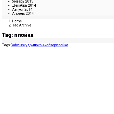
Январь 2015
Декабрь 2014
Август 2014
Апрель 2014
Home
Tag Archive
Tag: плойка
Tags:
Babyliss
кудри
локоны
обзор
плойка