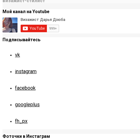
визажист-стилист
Мой канал на Youtube
Подписывайтесь
vk
instagram
facebook
googleplus
fh_px
Фоточки в Инстаграм