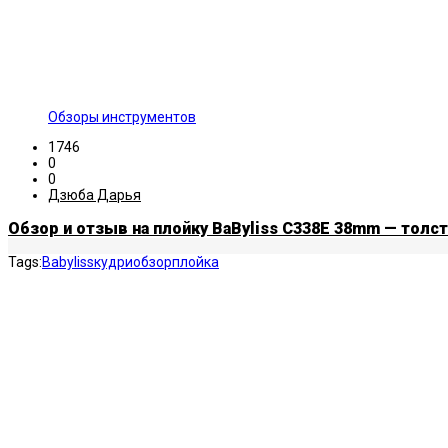
Обзоры инструментов
1746
0
0
Дзюба Дарья
Обзор и отзыв на плойку BaByliss C338E 38mm — толс
Tags:
Babyliss
кудри
обзор
плойка