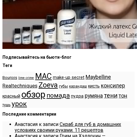
Подписывайтесь на бьюти-блог
Теги
MAC
Maybelline
make-up secret
Bourjois
lime crime
Zoeva
консилер
Realtechniques
кисть
губы
карандаш
обзор
помада
тени
румяна
тон
красный
пудра
урок
тушь
Последние комментарии
Анастасия
к записи
Скраб для губ в домашних
условиях своими руками. 11 рецептов
Анастасия
к записи
Грим на Хэллоуин —