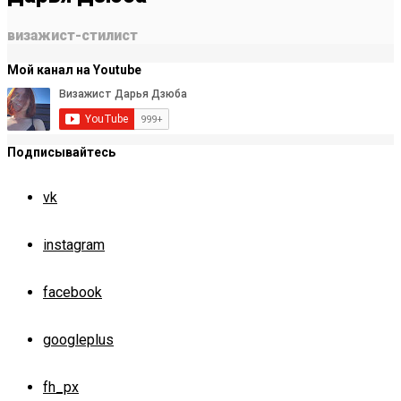
визажист-стилист
Мой канал на Youtube
Подписывайтесь
vk
instagram
facebook
googleplus
fh_px