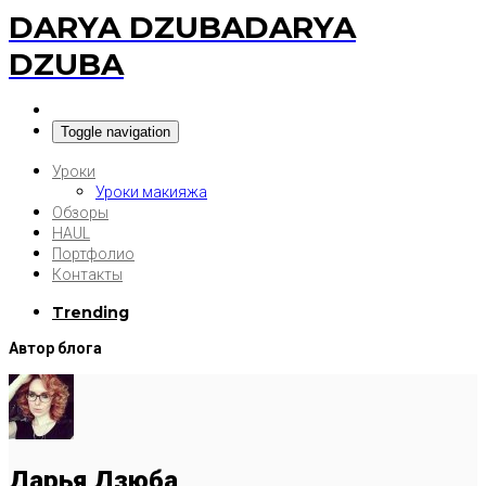
DARYA DZUBA
DARYA
DZUBA
Toggle navigation
Уроки
Уроки макияжа
Обзоры
HAUL
Портфолио
Контакты
Trending
Автор блога
Дарья Дзюба