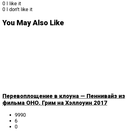
0
I like it
0
I don't like it
You May Also Like
Перевоплощение в клоуна — Пеннивайз из
фильма ОНО. Грим на Хэллоуин 2017
9990
6
0